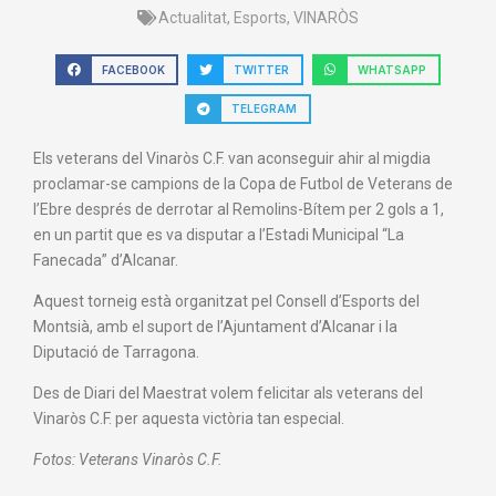
Actualitat
,
Esports
,
VINARÒS
FACEBOOK
TWITTER
WHATSAPP
TELEGRAM
Els veterans del Vinaròs C.F. van aconseguir ahir al migdia
proclamar-se campions de la Copa de Futbol de Veterans de
l’Ebre després de derrotar al Remolins-Bítem per 2 gols a 1,
en un partit que es va disputar a l’Estadi Municipal “La
Fanecada” d’Alcanar.
Aquest torneig està organitzat pel Consell d’Esports del
Montsià, amb el suport de l’Ajuntament d’Alcanar i la
Diputació de Tarragona.
Des de Diari del Maestrat volem felicitar als veterans del
Vinaròs C.F. per aquesta victòria tan especial.
Fotos: Veterans Vinaròs C.F.