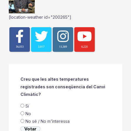
[location-weather id="200265"]
36,053
3,917
13,389
6,220
Creu que les altes temperatures
registrades son conseqüencia del Canvi
Climàtic?
Si
No
No sé / No m'ìnteressa