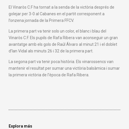
El Vinaròs C.F ha tornat a la senda de la victòria després de
golejar per 3-0 al Cabanes en el partit corresponent a
l’onzena jornada de la Primera FFCV.
La primera part va tenir sols un color, el blanc i blau del
Vinaròs C.F. Els pupils de Rafa Ribera van aconseguir un gran
avantatge amb els gols de Raúl Álvaro al minut 21 i el doblet
d’Ian Vidal als minuts 26 i 32 de la primera part.
La segona part va tenir poca història. Els vinarossencs van
mantenir el resultat per sumar una victòria balsàmica i sumar
la primera victòria de l’època de Rafa Ribera.
Explora más