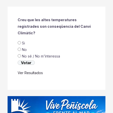
Creu que les altes temperatures
registrades son conseqüencia del Canvi
Climàtic?
Si
No
No sé / No m'ìnteressa
Ver Resultados