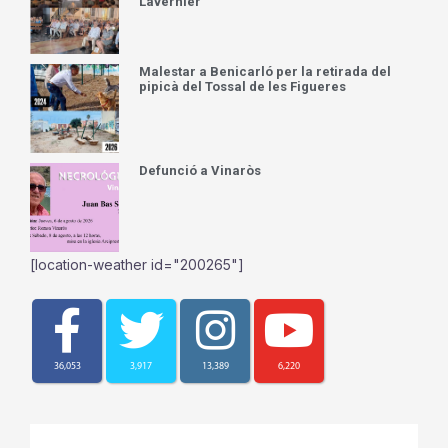
Lavernier
Malestar a Benicarló per la retirada del
pipicà del Tossal de les Figueres
Defunció a Vinaròs
[location-weather id="200265"]
36,053
3,917
13,389
6,220