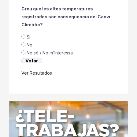
Creu que les altes temperatures
registrades son conseqüencia del Canvi
Climàtic?
Si
No
No sé / No m'ìnteressa
Ver Resultados