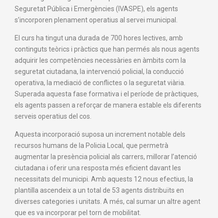
Seguretat Pública i Emergències (IVASPE), els agents
s’incorporen plenament operatius al servei municipal.
El curs ha tingut una durada de 700 hores lectives, amb
continguts teòrics i pràctics que han permés als nous agents
adquirir les competències necessàries en àmbits com la
seguretat ciutadana, la intervenció policial, la conducció
operativa, la mediació de conflictes o la seguretat viària.
Superada aquesta fase formativa i el període de pràctiques,
els agents passen a reforçar de manera estable els diferents
serveis operatius del cos.
Aquesta incorporació suposa un increment notable dels
recursos humans de la Policia Local, que permetrà
augmentar la presència policial als carrers, millorar l’atenció
ciutadana i oferir una resposta més eficient davant les
necessitats del municipi. Amb aquests 12 nous efectius, la
plantilla ascendeix a un total de 53 agents distribuïts en
diverses categories i unitats. A més, cal sumar un altre agent
que es va incorporar pel torn de mobilitat.