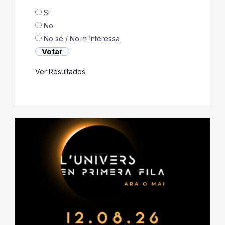
[location-weather id="200265"]
36,053
3,917
13,389
6,220
Creu que les altes temperatures
registrades son conseqüencia del Canvi
Climàtic?
Si
No
No sé / No m'ìnteressa