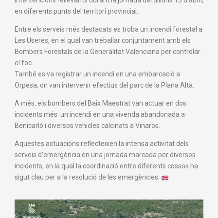
intervencions rellevants durant la jornada del dilluns 13 d’abril,
en diferents punts del territori provincial.
Entre els serveis més destacats es troba un incendi forestal a
Les Useres, en el qual van treballar conjuntament amb els
Bombers Forestals de la Generalitat Valenciana per controlar
el foc.
També es va registrar un incendi en una embarcació a
Orpesa, on van intervenir efectius del parc de la Plana Alta.
A més, els bombers del Baix Maestrat van actuar en dos
incidents més: un incendi en una vivenda abandonada a
Benicarló i diversos vehicles calcinats a Vinaròs.
Aquestes actuacions reflecteixen la intensa activitat dels
serveis d’emergència en una jornada marcada per diversos
incidents, en la qual la coordinació entre diferents cossos ha
sigut clau per a la resolució de les emergències.