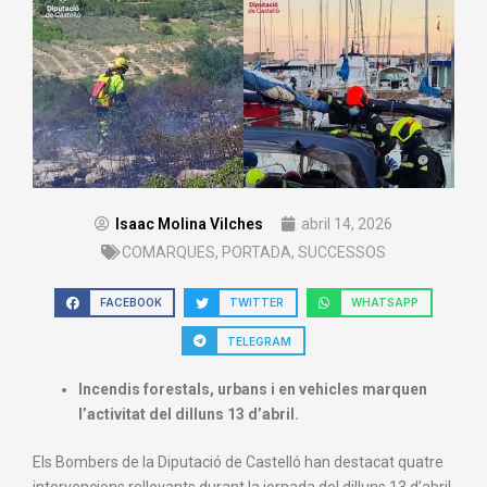
Isaac Molina Vilches
abril 14, 2026
COMARQUES
,
PORTADA
,
SUCCESSOS
FACEBOOK
TWITTER
WHATSAPP
TELEGRAM
Incendis forestals, urbans i en vehicles marquen
l’activitat del dilluns 13 d’abril.
Els Bombers de la Diputació de Castelló han destacat quatre