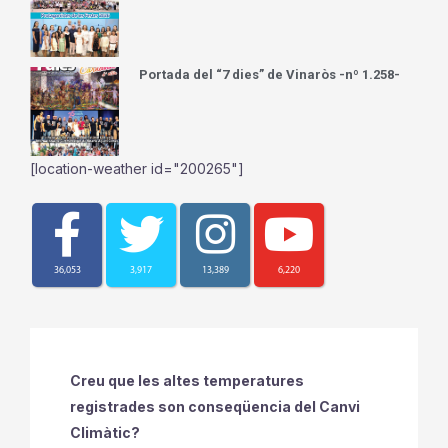
Benassal reconeix el talent literari de sis
joves en els Premis Carles Salvador 2026
La Guardia Civil ha esclarecido el hurto
continuado de cableado de
telecomunicaciones y los daños de una red
de fibra óptica en Onda
Portell dona el tret d’eixida a les festes
Portada del “7 dies” de Benicarló -nº 1.100-
Portada del “7 dies” de Vinaròs -nº 1.258-