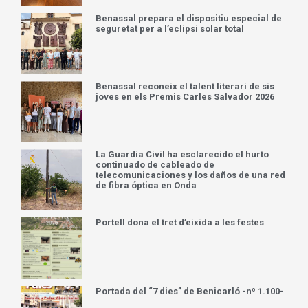
Jovesport
Mor un operari de jardineria mentre
treballava a Peníscola
El PP celebra que Morella active el conveni
amb Diputació per a encarregar un estudi
geotècnic d’Ortells
La Diputació de Castelló impulsa un
projecte pilot de transport públic a
demanda per a garantir la mobilitat dels
veïns de l’interior de la província
Benassal prepara el dispositiu especial de
seguretat per a l’eclipsi solar total