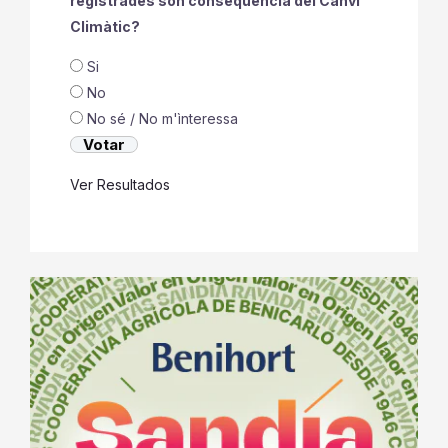
Creu que les altes temperatures
registrades son conseqüencia del Canvi
Climàtic?
Si
No
No sé / No m'ìnteressa
Ver Resultados