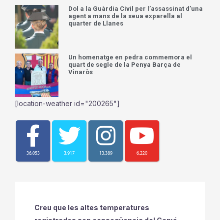
rep la placa que l’acredita com a
restaurant recomanat dins de la Guia
Michelin 2026
Dol a la Guàrdia Civil per l’assassinat d’una
agent a mans de la seua exparella al
quarter de Llanes
Un homenatge en pedra commemora el
quart de segle de la Penya Barça de
Vinaròs
[location-weather id="200265"]
36,053
3,917
13,389
6,220