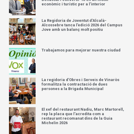
La Diputació de Castelló avança en el full
de ruta per a reobrir el Balneari de
Benassal i convertir-lo en un motor
econòmic i turístic per a l’interior
La Regidoria de Joventut d’Alcalà-
Alcossebre tanca l’edició 2026 del Campus
Jove amb un balanç molt positiu
Trabajamos para mejorar nuestra ciudad
La regidoria d’Obres i Serveis de Vinaròs
formalitza la contractació de dues
persones a la Brigada Municipal
El xef del restaurant Nadiu, Marc Martorell,