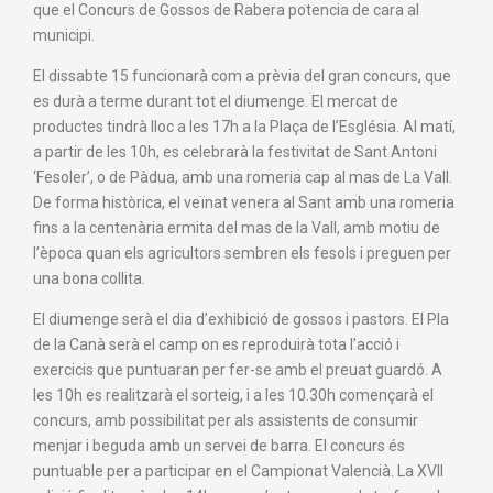
que el Concurs de Gossos de Rabera potencia de cara al
municipi.
El dissabte 15 funcionarà com a prèvia del gran concurs, que
es durà a terme durant tot el diumenge. El mercat de
productes tindrà lloc a les 17h a la Plaça de l’Església. Al matí,
a partir de les 10h, es celebrarà la festivitat de Sant Antoni
‘Fesoler’, o de Pàdua, amb una romeria cap al mas de La Vall.
De forma històrica, el veïnat venera al Sant amb una romeria
fins a la centenària ermita del mas de la Vall, amb motiu de
l’època quan els agricultors sembren els fesols i preguen per
una bona collita.
El diumenge serà el dia d’exhibició de gossos i pastors. El Pla
de la Canà serà el camp on es reproduirà tota l’acció i
exercicis que puntuaran per fer-se amb el preuat guardó. A
les 10h es realitzarà el sorteig, i a les 10.30h començarà el
concurs, amb possibilitat per als assistents de consumir
menjar i beguda amb un servei de barra. El concurs és
puntuable per a participar en el Campionat Valencià. La XVII