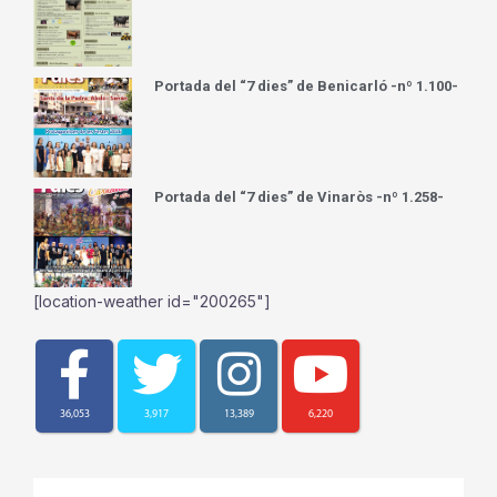
Portada del “7 dies” de Benicarló -nº 1.100-
Portada del “7 dies” de Vinaròs -nº 1.258-
[location-weather id="200265"]
36,053
3,917
13,389
6,220