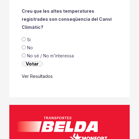
Creu que les altes temperatures
registrades son conseqüencia del Canvi
Climàtic?
Si
No
No sé / No m'ìnteressa
Ver Resultados