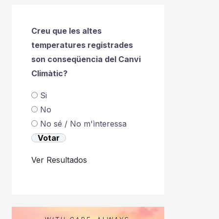
Creu que les altes
temperatures registrades
son conseqüencia del Canvi
Climàtic?
Si
No
No sé / No m'ìnteressa
Ver Resultados