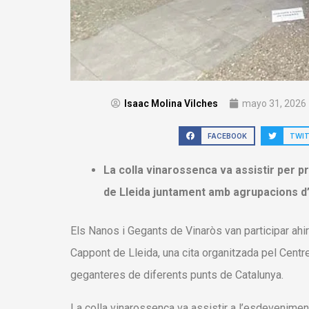
Isaac Molina Vilches
mayo 31, 2026
FACEBOOK
TWI
La colla vinarossenca va assistir per p
de Lleida juntament amb agrupacions d’
Els Nanos i Gegants de Vinaròs van participar ahi
Cappont de Lleida, una cita organitzada pel Centr
geganteres de diferents punts de Catalunya.
La colla vinarossenca va assistir a l’esdevenimen