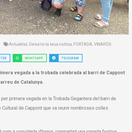
Actualitat
,
Deixa'ns la teua notícia
,
PORTADA
,
VINARÒS
TTER
WHATSAPP
TELEGRAM
rimera vegada a la trobada celebrada al barri de Cappont
arreu de Catalunya.
r per primera vegada en la Trobada Gegantera del barri de
e Cultural de Cappont que va reunir nombroses colles
t com a convidada d’honor, compartint una jornada festiva