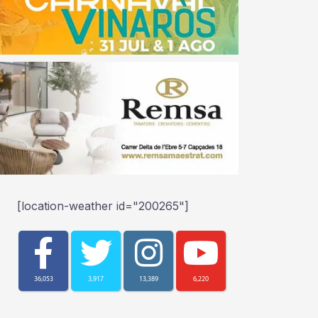
[location-weather id="200265"]
36,053
3,917
13,389
6,220