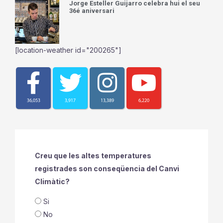
Jorge Esteller Guijarro celebra hui el seu
36é aniversari
[location-weather id="200265"]
36,053
3,917
13,389
6,220
Creu que les altes temperatures
registrades son conseqüencia del Canvi
Climàtic?
Si
No