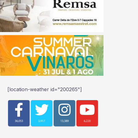
[location-weather id="200265"]
36,053
3,917
13,389
6,220