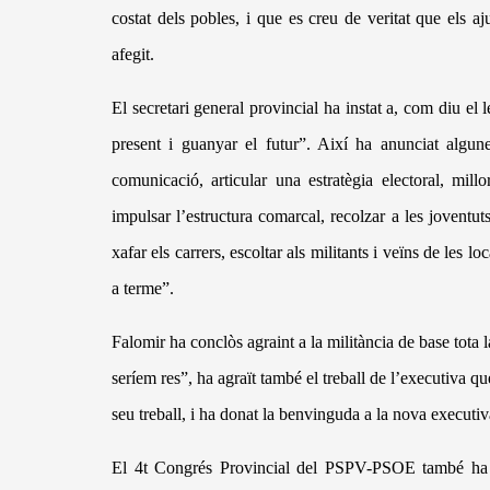
costat dels pobles, i que es creu de veritat que els a
afegit.
El secretari general provincial ha instat a, com diu el
present i guanyar el futur”. Aix
í
ha anunciat algun
comunicació, articular una estrat
ègia electoral, millo
impulsar l’estructura comarcal, recolzar a les joventuts
xafar els carrers, escolt
ar als militants i ve
ï
ns de les loc
a terme”.
Falomir ha concl
ò
s agraint a la milit
à
ncia de base tota 
ser
í
em res”, ha agra
ï
t tamb
é
el treball de l’executiva q
seu treball, i ha donat la benvinguda a la nova executiv
El 4t Congr
é
s Provincial del PSPV-PSOE tamb
é
ha