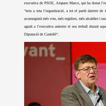
executiva de PSOE, Amparo Marco, qui ha donat l’enh
“tens a tota l’organització, a tot el partit darrere de
aconseguir
à m
é
s vots, m
é
s regidors, m
é
s alcaldies i un
agra
ï
t a l’executiva anterior el seu treball durant a
Diputaci
ó
de Castell
ó
“.