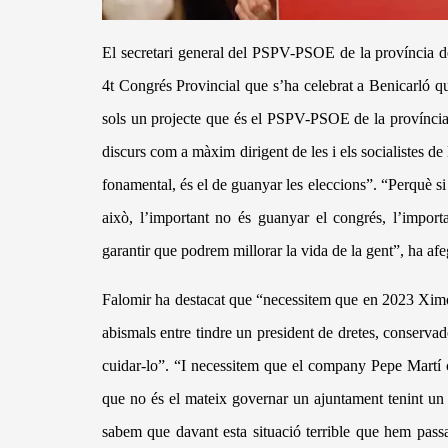
El secretari general del PSPV-PSOE de la prov
í
ncia d
4t Congr
é
s Provincial que s’ha celebrat a Benicarl
ó
qu
sols un projecte que
é
s el PSPV-PSOE de la prov
í
ncia
discurs com a m
à
xim dirigent de les i els socialistes d
fonamental,
é
s el de guanyar les eleccions”. “Perqu
è
si
aix
ò
, l’important no é
s guanyar el congr
és, l’import
garantir que podrem millorar la vida de la gent”, ha afeg
Falomir ha destacat que “necessitem que en 2023 Ximo 
abismals entre tindre un president de dretes, conservado
cuidar-lo”. “I necessitem que el company Pepe Mart
í
que no
é
s el mateix governar un ajuntament tenint un 
sabem que davant esta situaci
ó
terrible que hem passa