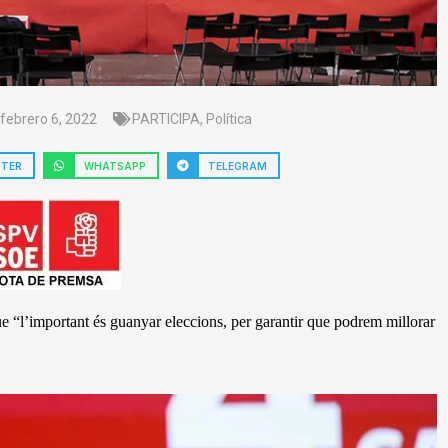
febrero 6, 2022
PARTICIPA
,
Política
TTER
WHATSAPP
TELEGRAM
ue “l’important
é
s guanyar eleccions, per garantir que podrem millorar