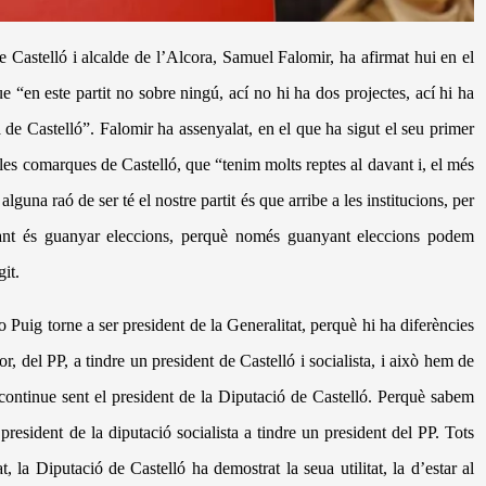
e Castell
ó
i alcalde de l’Alcora, Samuel Falomir, ha afirmat hui en el
e “en este partit no sobre ning
ú
, ac
í
no hi ha dos projectes, ac
í
hi ha
 de Castelló”. Falomir ha assenyalat, en el que ha sigut el seu primer
e les comarques de Castell
ó, que “tenim molts reptes al davant i, el m
é
s
 alguna ra
ó de ser t
é
el nostre partit
é
s que arribe a les institucions, per
ant é
s guanyar eleccions, perqu
è
nom
é
s guanyant eleccions podem
it.
Puig torne a ser president de la Generalitat, perqu
è hi ha diferè
ncies
r, del PP, a tindre un president de Castell
ó
i socialista, i això
hem de
continue sent el president de la Diputaci
ó
de Castell
ó
. Perqu
è
sabem
president de la diputaci
ó
socialista a tindre un president del PP. Tots
t, la Diputaci
ó
de Castell
ó
ha demostrat la seua utilitat, la d’estar al