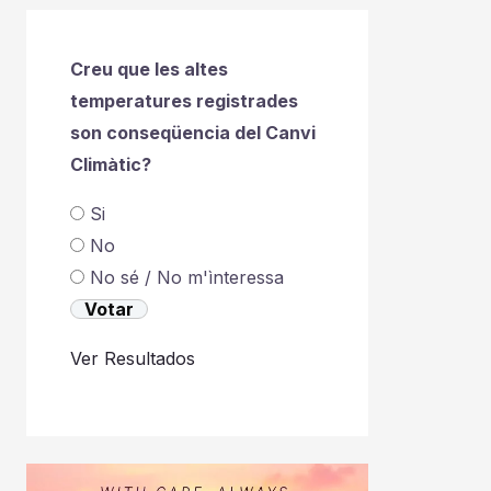
Creu que les altes
temperatures registrades
son conseqüencia del Canvi
Climàtic?
Si
No
No sé / No m'ìnteressa
Ver Resultados