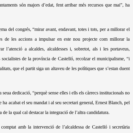
juntaments s
ó
n majors d’edat, fent arribar mé
s recursos que mai”, ha
 lema del congr
é
s, “mirar avant, endavant, totes i tots, per a millorar el
es de les accions a impulsar en este nou projecte com millorar la
rar l’atenci
ó
a alcaldes, alcaldesses i, sobretot, als i les portaveus,
 socialistes de la prov
í
ncia de Castelló, recolzar el municipalisme, “i
alitats, que el partit siga un altaveu de les pol
í
tiques que s’estan duent
la seua dedicació
, “perqu
è
sense elles i ells els cà
rrecs institucionals no
ue ha acabat el seu mandat i al seu secretari general, Ernest Blanch, pel
a
de la qual cal destacar la integraci
ó
de l
’
altra candidatura.
 comptat amb la intervenció
de l’alcaldessa de Castell
ó
i secret
à
ria