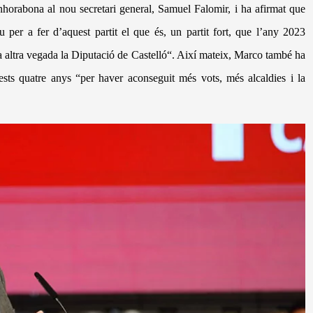
orabona al nou secretari general, Samuel Falomir, i ha afirmat que
 tu per a fer d’aquest partit el que
é
s, un partit fort, que l’any 2023
a altra vegada la Diputaci
ó
de Castell
ó
“. Així
mateix, Marco tamb
é
ha
quests quatre anys “per haver aconseguit m
é
s vots, m
é
s alcaldies i la