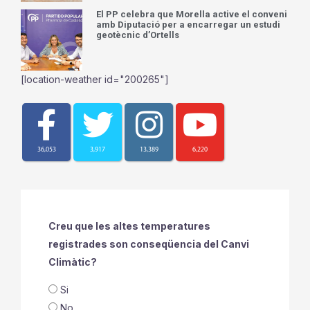
El PP celebra que Morella active el conveni
amb Diputació per a encarregar un estudi
geotècnic d’Ortells
[location-weather id="200265"]
36,053
3,917
13,389
6,220
Creu que les altes temperatures
registrades son conseqüencia del Canvi
Climàtic?
Si
No