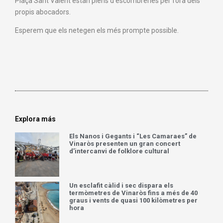
Plaça Sant Valent estan plens d’escombreries per fora dels
propis abocadors.
Esperem que els netegen els més prompte possible.
Explora más
Els Nanos i Gegants i “Les Camaraes” de
Vinaròs presenten un gran concert
d’intercanvi de folklore cultural
Un esclafit càlid i sec dispara els
termòmetres de Vinaròs fins a més de 40
graus i vents de quasi 100 kilòmetres per
hora