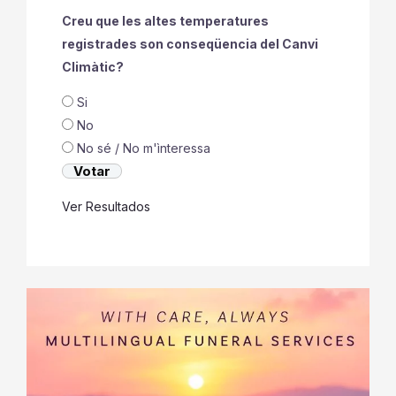
Creu que les altes temperatures
registrades son conseqüencia del Canvi
Climàtic?
Si
No
No sé / No m'ìnteressa
Ver Resultados