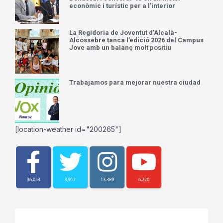
econòmic i turístic per a l’interior
La Regidoria de Joventut d’Alcalà-
Alcossebre tanca l’edició 2026 del Campus
Jove amb un balanç molt positiu
Trabajamos para mejorar nuestra ciudad
[location-weather id="200265"]
36,053
3,917
13,389
6,220