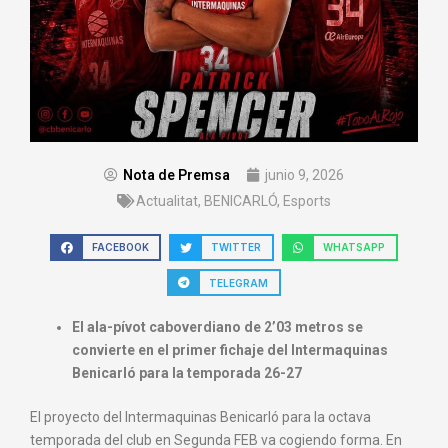
Nota de Premsa
junio 9, 2026
Actualitat
,
BENICARLÓ
,
Esports
FACEBOOK
TWITTER
WHATSAPP
TELEGRAM
El ala-pívot caboverdiano de 2’03 metros se
convierte en el primer fichaje del Intermaquinas
Benicarló para la temporada 26-27
El proyecto del Intermaquinas Benicarló para la octava
temporada del club en Segunda FEB va cogiendo forma. En