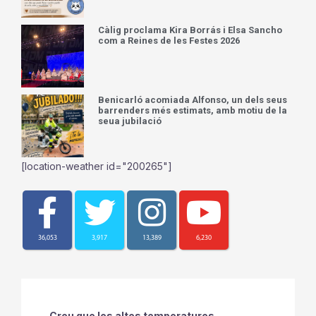
Càlig proclama Kira Borrás i Elsa Sancho
com a Reines de les Festes 2026
Benicarló acomiada Alfonso, un dels seus
barrenders més estimats, amb motiu de la
seua jubilació
[location-weather id="200265"]
36,053
3,917
13,389
6,230
Creu que les altes temperatures