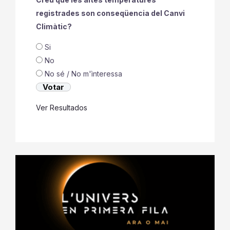
registrades son conseqüencia del Canvi
Climàtic?
Si
No
No sé / No m'ìnteressa
Ver Resultados