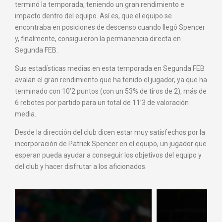
terminó la temporada, teniendo un gran rendimiento e
impacto dentro del equipo. Así es, que el equipo se
encontraba en posiciones de descenso cuando llegó Spencer
y, finalmente, consiguieron la permanencia directa en
Segunda FEB.
Sus estadísticas medias en esta temporada en Segunda FEB
avalan el gran rendimiento que ha tenido el jugador, ya que ha
terminado con 10’2 puntos (con un 53% de tiros de 2), más de
6 rebotes por partido para un total de 11’3 de valoración
media.
Desde la dirección del club dicen estar muy satisfechos por la
incorporación de Patrick Spencer en el equipo, un jugador que
esperan pueda ayudar a conseguir los objetivos del equipo y
del club y hacer disfrutar a los aficionados.