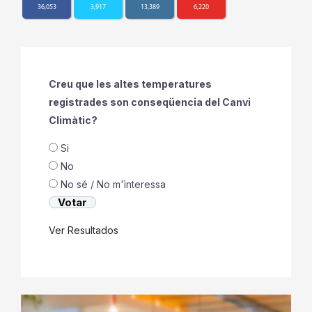
36,053
3,917
13,389
6,220
Creu que les altes temperatures
registrades son conseqüencia del Canvi
Climàtic?
Si
No
No sé / No m'ìnteressa
Ver Resultados