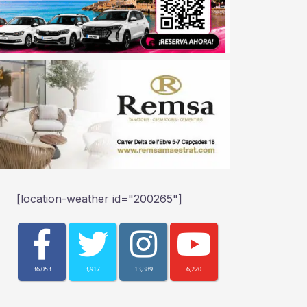
[location-weather id="200265"]
36,053
3,917
13,389
6,220