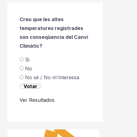
Creu que les altes
temperatures registrades
son conseqüencia del Canvi
Climàtic?
Si
No
No sé / No m'ìnteressa
Ver Resultados