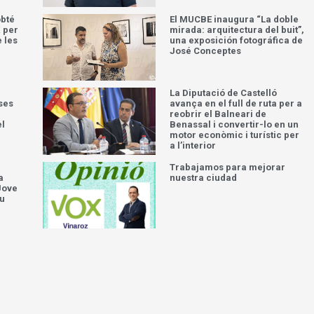
obté
El MUCBE inaugura “La doble
 per
mirada: arquitectura del buit”,
e les
una exposición fotográfica de
José Conceptes
La Diputació de Castelló
ses
avança en el full de ruta per a
reobrir el Balneari de
el
Benassal i convertir-lo en un
motor econòmic i turístic per
a l’interior
Trabajamos para mejorar
a
nuestra ciudad
Jove
iu