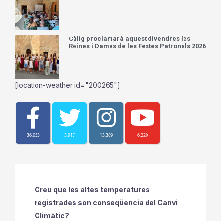
Càlig proclamarà aquest divendres les
Reines i Dames de les Festes Patronals 2026
[location-weather id="200265"]
36,053
3,917
13,389
6,220
Creu que les altes temperatures
registrades son conseqüencia del Canvi
Climàtic?