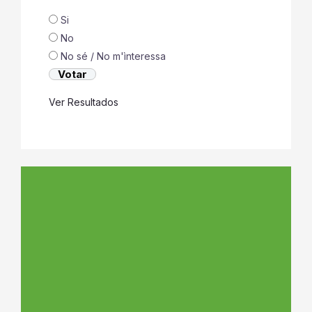
Si
No
No sé / No m'ìnteressa
Ver Resultados