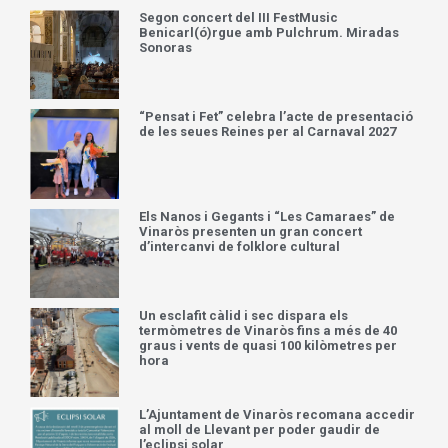
Segon concert del III FestMusic
Benicarl(ó)rgue amb Pulchrum. Miradas
Sonoras
“Pensat i Fet” celebra l’acte de presentació
de les seues Reines per al Carnaval 2027
Els Nanos i Gegants i “Les Camaraes” de
Vinaròs presenten un gran concert
d’intercanvi de folklore cultural
Un esclafit càlid i sec dispara els
termòmetres de Vinaròs fins a més de 40
graus i vents de quasi 100 kilòmetres per
hora
L’Ajuntament de Vinaròs recomana accedir
al moll de Llevant per poder gaudir de
l’eclipsi solar