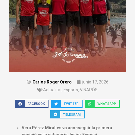
Carlos Roger Orero
junio 17, 2026
Actualitat
,
Esports
,
VINARÒS
FACEBOOK
TWITTER
WHATSAPP
TELEGRAM
Vera Pérez Miralles va aconseguir la primera
posició en la categoria Junior Femení.