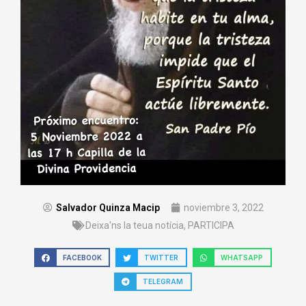
Salvador Quinza Macip
noviembre 3, 2022
Deixa'ns la teua notícia
,
PARTICIPA
FACEBOOK
TWITTER
WHATSAPP
TELEGRAM