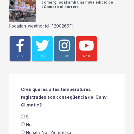
comerç local amb una nova edició de
«Comerç al carrer»
[location-weather id="200265"]
36,053
3,917
13,389
6,230
Creu que les altes temperatures
registrades son conseqüencia del Canvi
Climàtic?
Si
No
No sé / No m'ìnteressa