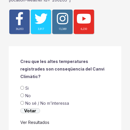
36,053
3,917
13,389
6,230
Creu que les altes temperatures
registrades son conseqüencia del Canvi
Climàtic?
Si
No
No sé / No m'ìnteressa
Ver Resultados