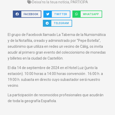
Deixa'ns la teua notícia
,
PARTICIPA
FACEBOOK
TWITTER
WHATSAPP
TELEGRAM
El grupo de Facebook llamado La Taberna de la Numismática
y de la Notafilia, creado y administrado por “Pepe Botella”,
seudónimo que utiliza en redes un vecino de Càlig, os invita
acudir al primero gran evento del coleccionismo de monedas
y billetes en la ciudad de Castellón.
El día 14 de septiembre de 2024 en el Hotel Luz (junto la
estación). 10:00 horas a 14:00 horas convención . 16:00 h. a
19:00 h. subasta en directo cuyo subastador será nuestro
vecino.
La participación de reconocidos profesionales que acudirán
de toda la geografía Española.