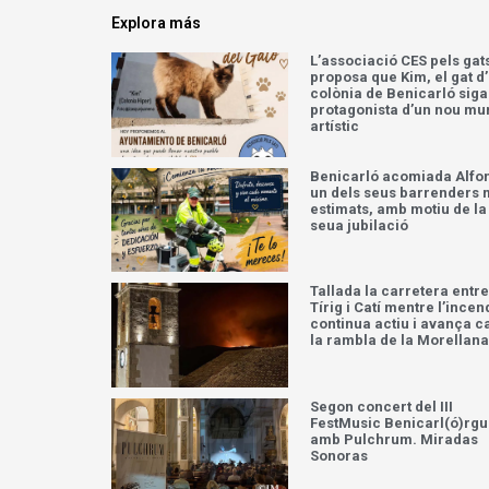
Explora más
L’associació CES pels gat
proposa que Kim, el gat d
colònia de Benicarló siga
protagonista d’un nou mu
artístic
Benicarló acomiada Alfo
un dels seus barrenders
estimats, amb motiu de la
seua jubilació
Tallada la carretera entre
Tírig i Catí mentre l’incen
continua actiu i avança c
la rambla de la Morellana
Segon concert del III
FestMusic Benicarl(ó)rg
amb Pulchrum. Miradas
Sonoras