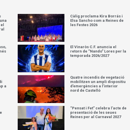
s
Càlig proclama Kira Borrás i
’una
Elsa Sancho com a Reines de
 el
les Festes 2026
ral
nso,
El Vinaròs C.F. anuncia el
 més
retorn de “Nando” Lores per la
temporada 2026/2027
Quatre incendis de vegetació
di
mobilitzen un ampli dispositiu
ap a
d’emergències a l’interior
nord de Castelló
“Pensat i Fet” celebra l’acte de
ue
presentació de les seues
Reines per al Carnaval 2027