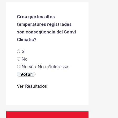
Creu que les altes
temperatures registrades
son conseqüencia del Canvi
Climàtic?
Si
No
No sé / No m'ìnteressa
Ver Resultados