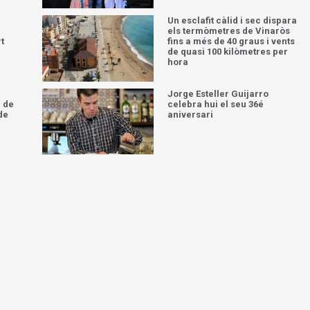
Un esclafit càlid i sec dispara
els termòmetres de Vinaròs
t
fins a més de 40 graus i vents
de quasi 100 kilòmetres per
hora
Jorge Esteller Guijarro
 de
celebra hui el seu 36é
de
aniversari