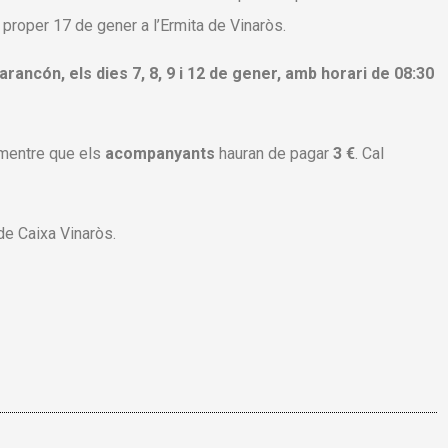
el proper 17 de gener a l’Ermita de Vinaròs.
rancón, els dies 7, 8, 9 i 12 de gener, amb horari de 08:30
 mentre que els
acompanyants
hauran de pagar
3 €
. Cal
 de Caixa Vinaròs.