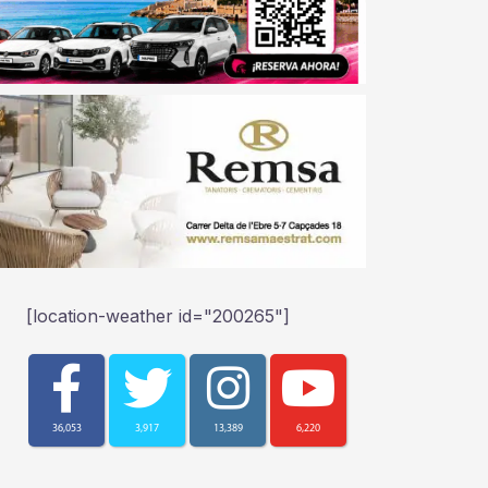
[location-weather id="200265"]
36,053
3,917
13,389
6,220