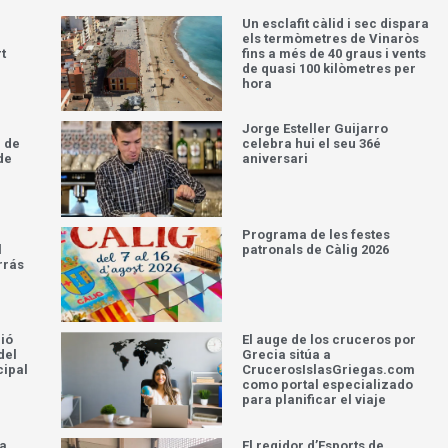
Un esclafit càlid i sec dispara
els termòmetres de Vinaròs
t
fins a més de 40 graus i vents
de quasi 100 kilòmetres per
hora
Jorge Esteller Guijarro
 de
celebra hui el seu 36é
de
aniversari
Programa de les festes
l
patronals de Càlig 2026
rrás
ció
El auge de los cruceros por
del
Grecia sitúa a
cipal
CrucerosIslasGriegas.com
como portal especializado
para planificar el viaje
la
El regidor d’Esports de