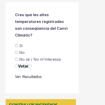
Creu que les altes
temperatures registrades
son conseqüencia del Canvi
Climàtic?
Si
No
No sé / No m'ìnteressa
Ver Resultados