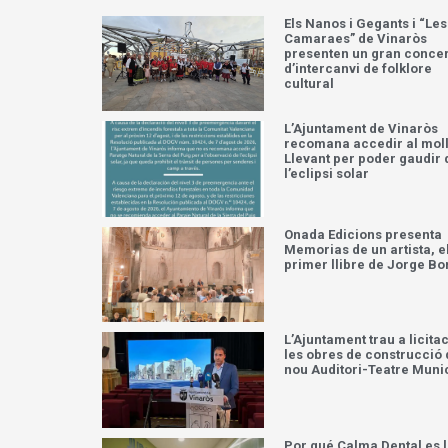
Els Nanos i Gegants i “Les
Camaraes” de Vinaròs
presenten un gran concer
d’intercanvi de folklore
cultural
L’Ajuntament de Vinaròs
recomana accedir al moll
Llevant per poder gaudir 
l’eclipsi solar
Onada Edicions presenta
Memorias de un artista, e
primer llibre de Jorge Bo
L’Ajuntament trau a licita
les obres de construcció 
nou Auditori-Teatre Muni
Por qué Calma Dental es 