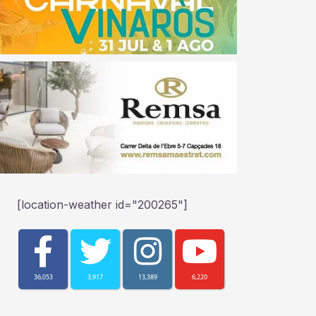
[location-weather id="200265"]
36,053
3,917
13,389
6,220