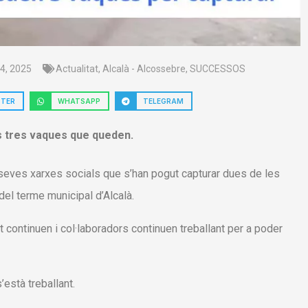
4, 2025
Actualitat
,
Alcalà - Alcossebre
,
SUCCESSOS
TTER
WHATSAPP
TELEGRAM
es tres vaques que queden.
s seves xarxes socials que s’han pogut capturar dues de les
del terme municipal d’Alcalà.
 continuen i col·laboradors continuen treballant per a poder
’està treballant.