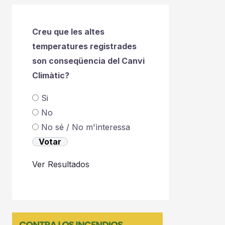
Creu que les altes
temperatures registrades
son conseqüencia del Canvi
Climàtic?
Si
No
No sé / No m'ìnteressa
Ver Resultados