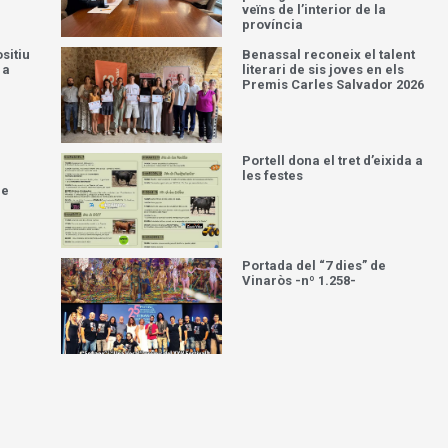
veïns de l’interior de la
província
sitiu
Benassal reconeix el talent
 a
literari de sis joves en els
Premis Carles Salvador 2026
Portell dona el tret d’eixida a
les festes
de
Portada del “7 dies” de
Vinaròs -nº 1.258-