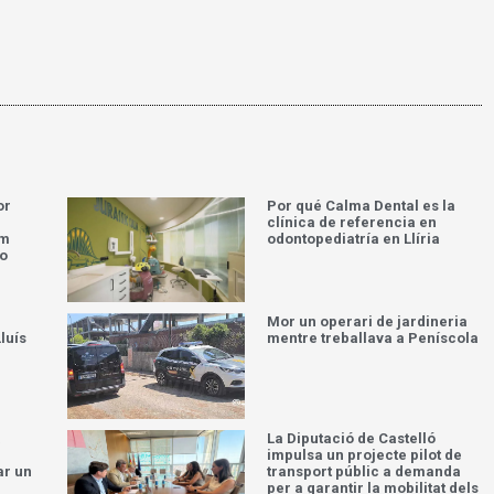
or
Por qué Calma Dental es la
clínica de referencia en
om
odontopediatría en Llíria
do
Mor un operari de jardineria
luís
mentre treballava a Peníscola
a
La Diputació de Castelló
impulsa un projecte pilot de
ar un
transport públic a demanda
per a garantir la mobilitat dels