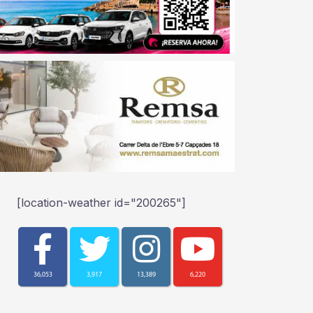
[location-weather id="200265"]
36,053
3,917
13,389
6,220