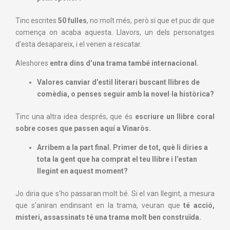
Tinc escrites
50 fulles
, no molt més, però sí que et puc dir que
comença on acaba aquesta. Llavors, un dels personatges
d’esta desapareix, i el venen a rescatar.
Aleshores
entra dins d’una trama també internacional.
V
alores canviar d’estil literari buscant llibres de
comèdia, o penses seguir amb la novel·la històrica?
Tinc una altra idea després, que és
escriure un llibre coral
sobre coses que passen aquí a Vinaròs.
Arribem a la part final. Primer de tot, què li diries a
tota la gent que ha comprat el teu llibre i l’estan
llegint en aquest moment?
Jo diria que s’ho passaran molt bé. Si el van llegint, a mesura
que s’aniran endinsant en la trama, veuran que
té acció,
misteri, assassinats té una trama molt ben construïda.