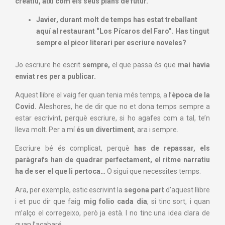
creatiu, així com els seus plans de futur.
Javier, durant molt de temps has estat treballant
aquí al restaurant “Los Pícaros del Faro”. Has tingut
sempre el picor literari per escriure noveles?
Jo escriure he escrit
sempre,
el que passa és que
mai havia
enviat res per a publicar.
Aquest llibre el vaig fer quan tenia més temps, a l’
època de la
Covid.
Aleshores, he de dir que no et dona temps sempre a
estar escrivint, perquè escriure, si ho agafes com a tal, te’n
lleva molt. Per a mí
és un divertiment
, ara i sempre.
Escriure bé és complicat, perquè
has de repassar, els
paràgrafs han de quadrar perfectament, el ritme narratiu
ha de ser el que li pertoca…
O sigui que necessites temps.
Ara, per exemple, estic escrivint la
segona part
d’aquest llibre
i et puc dir que faig
mig folio cada dia
, si tinc sort, i quan
m’alço el corregeixo, però ja està. I no tinc una idea clara de
quan l’acabaré.