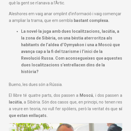
què la gent se n’anava a l’Àrtic.
Aleshores em vaig anar omplint d’informació i vaig començar
a ampliar la trama, que em sembla
bastant complexa.
La novel·la juga amb dues localitzacions, Iacútia, a
la zona de Sibèria, on una bèstia aterroritza als
habitants de l’aldea d’Oymyakon i una a Moscú que
avança cap a la fi del tzarisme i l’inici de la
Revolució Russa. Com aconsegueixes que aquestes
dues localitzacions s’entrellacen dins de la
història?
Bueno, les dues són a Rússia.
El llibre té quatre parts, dos passen a
Moscú
, i dos passen a
Iacútia
, a Sibèria.
Són dos casos que, en principi, no tenen res
a veure en teoria, no vull fer spòliers, però la veritat és que
sí
que estan enllaçats.