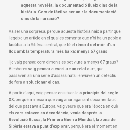
aquesta novel·la, la documentació flueix dins de la
història. Com de fàcil va ser unir la documentació
dins de la narració?
Va ser una sorpresa, perque aquesta història naix a partir que
llegeixo un article en el qual es comenta que n’hi ha un poble a
Iacútia
, a la Sibèria central, que
té el rècord del món d’un
lloc amb la temperatura més baixa: menys 67 graus.
I jo vaig pensar, com dimonis es pot viure a menys 67 graus?
Aleshores
vaig pensar a escriure un relat curt
, que
passaven allí una sèrie d’assassinats i enviaven un detectiu
de fora a
solucionar el cas.
A partir d’aquí, vaig pensar en situar-lo
a principis del segle
XX
, perquè a mesura que vaig anar agarrant documentació
del que passava a Europa, vaig veure que era l’època en què
els
zars estaven en decadència, venia després la
Revolució Russa, la Primera Guerra Mundial, la zona de
Sibèria estava a punt d’explorar
, perquè era el moment en