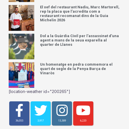
El xef del restaurant Nadiu, Marc Martorell,
rep la placa que l’acredita com a
restaurant recomanat dins de la Guia
Michelin 2026
Dol a la Guàrdia Civil per l’assassinat d’una
agent a mans de la seua exparella al
quarter de Llanes
Un homenatge en pedra commemora el
quart de segle de la Penya Barça de
Vinaròs
[location-weather id="200265"]
36,053
3,917
13,389
6,220