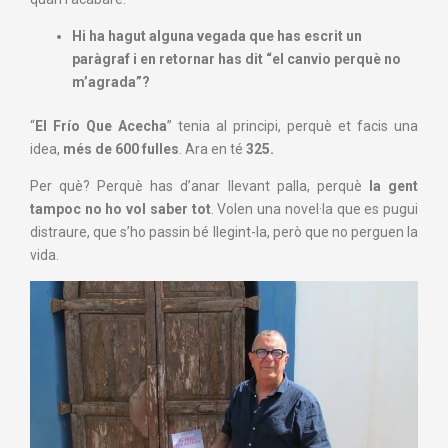
Hi ha hagut alguna vegada que has escrit un
paràgraf i en retornar has dit “el canvio perquè no
m’agrada”?
“
El Frío Que Acecha
” tenia al principi, perquè et facis una
idea,
més de 600 fulles
. Ara en té
325.
Per què? Perquè has d’anar llevant palla, perquè
la gent
tampoc no ho vol saber tot
. Volen una novel·la que es pugui
distraure, que s’ho passin bé llegint-la, però que no perguen la
vida.