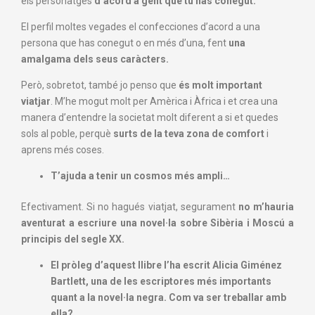
els personatges
d’acord a gent que tu has conegut.
El perfil moltes vegades el confecciones d’acord a una
persona que has conegut o en més d’una, fent
una
amalgama dels seus caràcters.
Però, sobretot, també jo penso que
és molt important
viatjar
. M’he mogut molt per Amèrica i Àfrica i et crea una
manera d’entendre la societat molt diferent a si et quedes
sols al poble, perquè
surts de la teva zona de comfort
i
aprens més coses.
T’ajuda a tenir un cosmos més ampli…
Efectivament. Si no hagués viatjat, segurament
no m’hauria
aventurat a escriure una novel·la sobre Sibèria i Moscú a
principis del segle XX.
El pròleg d’aquest llibre l’ha escrit Alicia Giménez
Bartlett, una de les escriptores més importants
quant a la novel·la negra. Com va ser treballar amb
ella?