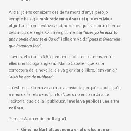
Alicia i jo ens coneixem des de fa molts d’anys, però jo
sempre he sigut
molt reticent a donar el que escrivia a
algú
. I un dia que estava aquí, no sé per què, va sortir el tema
dels inicis del segle XX, i li vaig comentar “
pues yo he escrito
una novela durante el Covid
” i ella em va dir “
pues mándamela
que la quiero leer
”.
Llavors, ella i unes 5,6,7 persones, tots amics meus, entre
elles una filòloga anglesa, i Mariló Caballer, que és la
correctora de la novel·la, els vaig enviar el llibre, i em van dir
“
això ho has de publicar
”.
I aleshores ella em va animar a enviar-la perquè es publiqués,
a més de fer els seus “pinitos”, però no entrava dins de
l’editorial que a ella li publiquen, i
me la va publicar una altra
editora
.
Però en Alicia
estic molt agraït.
Giménez Bartlett assegura en el pròleg que en