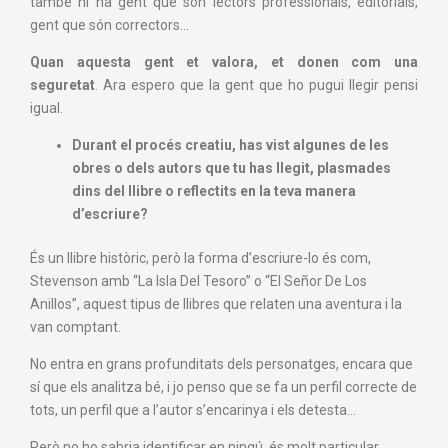
també hi ha gent que són lectors professionals, editorials,
gent que són correctors…
Quan aquesta gent et valora, et donen com una
seguretat
. Ara espero que la gent que ho pugui llegir pensi
igual.
Durant el procés creatiu, has vist algunes de les
obres o dels autors que tu has llegit, plasmades
dins del llibre o reflectits en la teva manera
d’escriure?
És un llibre històric, però la forma d’escriure-lo és com,
Stevenson amb “La Isla Del Tesoro” o “El Señor De Los
Anillos”, aquest tipus de llibres que relaten una aventura i la
van comptant.
No entra en grans profunditats dels personatges, encara que
sí que els analitza bé, i jo penso que se fa un perfil correcte de
tots, un perfil que a l’autor s’encarinya i els detesta…
Però no ho sabria identificar en ningú, és molt particular.