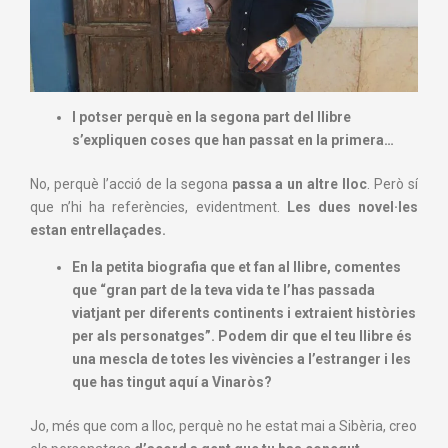
I potser perquè en la segona part del llibre
s’expliquen coses que han passat en la primera…
No, perquè l’acció de la segona
passa a un altre lloc
. Però sí
que n’hi ha referències, evidentment.
Les dues novel·les
estan entrellaçades.
En la petita biografia que et fan al llibre, comentes
que “gran part de la teva vida te l’has passada
viatjant per diferents continents i extraient històries
per als personatges”. Podem dir que el teu llibre és
una mescla de totes les vivències a l’estranger i les
que has tingut aquí a Vinaròs?
Jo, més que com a lloc, perquè no he estat mai a Sibèria, creo