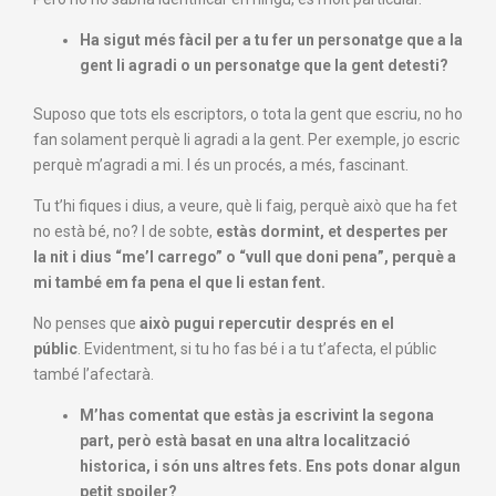
Ha sigut més fàcil per a tu fer un personatge que a la
gent li agradi o un personatge que la gent detesti?
Suposo que tots els escriptors, o tota la gent que escriu, no ho
fan solament perquè li agradi a la gent. Per exemple, jo escric
perquè m’agradi a mi. I és un procés, a més, fascinant.
Tu t’hi fiques i dius, a veure, què li faig, perquè això que ha fet
no està bé, no? I de sobte,
estàs dormint, et despertes per
la nit i dius “me’l carrego” o “vull que doni pena”, perquè a
mi també em fa pena el que li estan fent.
No penses que
això pugui repercutir després en el
públic
. Evidentment, si tu ho fas bé i a tu t’afecta, el públic
també l’afectarà.
M’has comentat que estàs ja escrivint la segona
part, però està basat en una altra localització
historica, i són uns altres fets. Ens pots donar algun
petit spoiler?