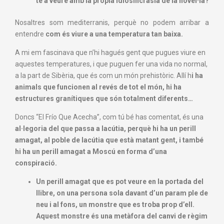
té a veure amb la pròpia idiosincràsia de la novel·la?
Nosaltres som mediterranis, perquè no podem arribar a
entendre
com és viure a una temperatura tan baixa.
A mi em fascinava que n’hi hagués gent que pugues viure en
aquestes temperatures, i que puguen fer una vida no normal,
a la part de Sibèria, que és com un món prehistòric. Allí h
i ha
animals que funcionen al revés de tot el món, hi ha
estructures granítiques que són totalment diferents…
Doncs “El Frío Que Acecha”, com tú bé has comentat, és una
al·legoria del que passa a Iacútia, perquè hi ha un perill
amagat, al poble de Iacútia que està matant gent, i també
hi ha un perill amagat a Moscú en forma d’una
conspiració.
Un perill amagat que es pot veure en la portada del
llibre, on
una persona sola davant d’un param ple de
neu i al fons, un monstre que es troba
prop d’ell.
Aquest monstre és una metàfora del canvi de règim