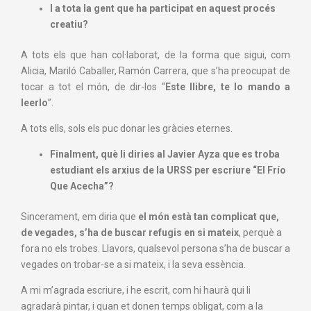
I a tota la gent que ha participat en aquest procés
creatiu?
A tots els que han col·laborat, de la forma que sigui, com
Alicia, Mariló Caballer, Ramón Carrera, que s’ha preocupat de
tocar a tot el món, de dir-los “
Este llibre, te lo mando a
leerlo
”.
A tots ells, sols els puc donar les gràcies eternes.
Finalment, què li diries al Javier Ayza que es troba
estudiant els arxius de la URSS per escriure “El Frío
Que Acecha”?
Sincerament, em diria que
el món està tan complicat que,
de vegades, s’ha de buscar refugis en si mateix
, perquè a
fora no els trobes. Llavors, qualsevol persona s’ha de buscar a
vegades on trobar-se a si mateix, i la seva essència.
A mi m’agrada escriure, i he escrit, com hi haurà qui li
agradarà pintar, i quan et donen temps obligat, com a la