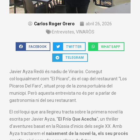
Carlos Roger Orero
abril 26, 2026
Entrevistes
,
VINARÒS
FACEBOOK
TWITTER
WHATSAPP
TELEGRAM
Javier Ayza Redó és nadiu de Vinaròs. Conegut
col·loquialment com “El Pícaro”, és el cap del restaurant “Los
Pícaros Del Faro”, situat prop de la zona portuària del
municipi. Però aquesta entrevista no és per a parlar de
gastronomia ni del seu restaurant.
El col·loqui que ara llegireu tracta sobre la primera novel·la
escrita per Javier Ayza, “
El Frío Que Acecha
“, un thriller
d’aventures basat en la Rússia d’inicis dels segle XX. Amb
Ayza tractarem el
naixement de la novel·la, els seu procés