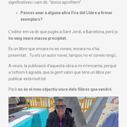
significatives i vam dir, “doncs aprofitem”.
Penses anar a alguna altra Fira del Llibre a firmar
exemplars?
L’editor em va dir que pugés a Sant Jordi, a Barcelona, però jo
ho vaig veure massa precipitat.
És un llibre que encara no es coneix, encara no s’ha
presentat… Tu ets un autor novel, tampoc no et coneix ningú…
A veure, la publicació d’aquesta obra a mi m’encanta, perquè
a tothom li agrada, que la gent valori que tens un llibre per
publicar està molt bé.
Però
no és el meu objectiu viure dels llibres que vendré
.