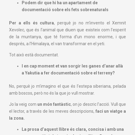
Podem dir que hi ha un apartament de
documentació sobre els fets sobrenaturals
Per a ells és cultura
, perquè jo no m’invento el Xemnit
Xevolec, que és l’animal que diuen que existeix com l’esperit
de la muntanya, que té forma d’un mono enorme, i que
després, a l’Himalaya, el van transformar en el yeti.
Tot això està documentat.
I en cap moment
et
va
n
sorgir les ganes d’anar allà
a Yakutia a fer documentació sobre el terreny?
No, perquè jo m’imagino el que és l’estepa siberiana, pelada
amb boscos, però no és la que jo vull mostrar.
Jo la veig com
un món fantàstic
, on jo descric l’acció. Vull que
el lector, a través de les meves descripcions,
faci un viatge a
la zona.
La prosa d’aquest llibre és clara, concisa i amb una