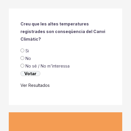
Creu que les altes temperatures
registrades son conseqüencia del Canvi
Climàtic?
Si
No
No sé / No m'ìnteressa
Ver Resultados