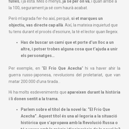
fulles
, i ja està. Més o menys,
ja sé per on va
, i quan arribe a
la 100, segurament ja sé com haurà acabat.
Però m’agrada fer-ho així, perquè,
si et marques un
objectiu, vas directe cap allà
. Així, la mateixa inquietud que
tu tens durant el procés d’escriure, la té el lector quan llegeix.
Has de buscar un camí que et porte d’un lloc a un
altre, i potser trobes alguna cosa que t’ajuda a unir
els personatges…
Per exemple, en “
El Frío Que Acecha
” hi va haver ahir la
guerra russo-japonesa, revolucions del proletariat, que van
matar 200.000 d’una tirada…
Hi ha molts esdeveniments que
apareixen durant la història
i li donen sentit a la trama.
Parlem sobre el títol de la novel·la: “El Frío Que
Acecha”. Aquest títol és una al·legoria a la situació
històrica que s’apropava amb la Revolució Russa o