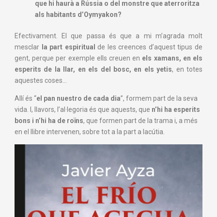
que hi haurà a Rússia o del monstre que aterroritza
als habitants d’Oymyakon?
Efectivament. El que passa és que a mi m’agrada molt
mesclar
la part espiritual
de les creences d’aquest tipus de
gent, perque per exemple ells creuen en
els xamans, en els
esperits de la llar, en els del bosc, en els yetis
, en totes
aquestes coses…
Allí és “
el pan nuestro de cada dia
”, formem part de la seva
vida. I, llavors, l’al·legoria és que aquests, que
n’hi ha esperits
bons i n’hi ha de roïns
, que formen part de la trama i, a més
en el llibre intervenen, sobre tot a la part a Iacútia.