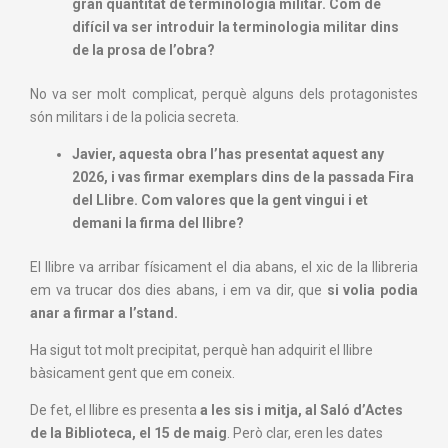
gran quantitat de terminologia militar. Com de
difícil va ser introduir la terminologia militar dins
de la prosa de l’obra?
No va ser molt complicat, perquè alguns dels protagonistes
són militars i de la policia secreta.
Javier, aquesta obra l’has presentat aquest any
2026, i vas firmar exemplars dins de la passada Fira
del Llibre. Com valores que la gent vingui i et
demani la firma del llibre?
El llibre va arribar físicament el dia abans, el xic de la llibreria
em va trucar dos dies abans, i em va dir, que
si volia podia
anar a firmar a l’stand.
Ha sigut tot molt precipitat, perquè han adquirit el llibre
bàsicament gent que em coneix.
De fet, el llibre es presenta
a les sis i mitja, al Saló d’Actes
de la Biblioteca, el 15 de maig
. Però clar, eren les dates