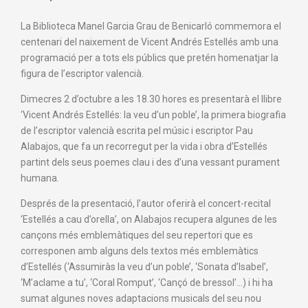
La Biblioteca Manel Garcia Grau de Benicarló commemora el
centenari del naixement de Vicent Andrés Estellés amb una
programació per a tots els públics que pretén homenatjar la
figura de l’escriptor valencià.
Dimecres 2 d’octubre a les 18.30 hores es presentarà el llibre
‘Vicent Andrés Estellés: la veu d’un poble’, la primera biografia
de l’escriptor valencià escrita pel músic i escriptor Pau
Alabajos, que fa un recorregut per la vida i obra d’Estellés
partint dels seus poemes clau i des d’una vessant purament
humana.
Després de la presentació, l’autor oferirà el concert-recital
‘Estellés a cau d’orella’, on Alabajos recupera algunes de les
cançons més emblemàtiques del seu repertori que es
corresponen amb alguns dels textos més emblemàtics
d’Estellés (‘Assumiràs la veu d’un poble’, ‘Sonata d’Isabel’,
‘M’aclame a tu’, ‘Coral Romput’, ‘Cançó de bressol’…) i hi ha
sumat algunes noves adaptacions musicals del seu nou