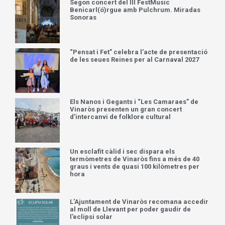
Segon concert del III FestMusic
Benicarl(ó)rgue amb Pulchrum. Miradas
Sonoras
“Pensat i Fet” celebra l’acte de presentació
de les seues Reines per al Carnaval 2027
Els Nanos i Gegants i “Les Camaraes” de
Vinaròs presenten un gran concert
d’intercanvi de folklore cultural
Un esclafit càlid i sec dispara els
termòmetres de Vinaròs fins a més de 40
graus i vents de quasi 100 kilòmetres per
hora
L’Ajuntament de Vinaròs recomana accedir
al moll de Llevant per poder gaudir de
l’eclipsi solar