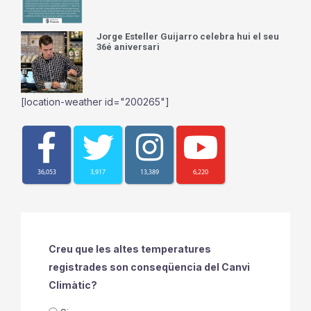
Jorge Esteller Guijarro celebra hui el seu
36é aniversari
[location-weather id="200265"]
36,053
3,917
13,389
6,220
Creu que les altes temperatures
registrades son conseqüencia del Canvi
Climàtic?