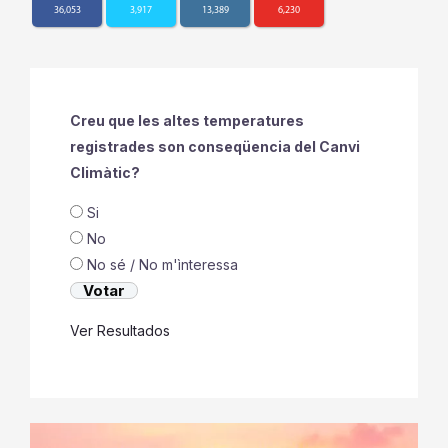
36,053
3,917
13,389
6,230
Creu que les altes temperatures
registrades son conseqüencia del Canvi
Climàtic?
Si
No
No sé / No m'ìnteressa
Ver Resultados