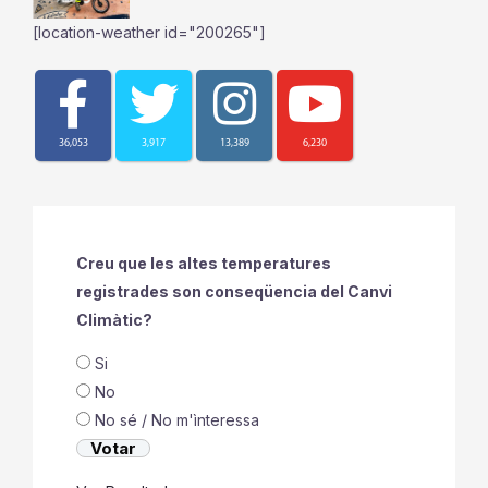
[location-weather id="200265"]
36,053
3,917
13,389
6,230
Creu que les altes temperatures
registrades son conseqüencia del Canvi
Climàtic?
Si
No
No sé / No m'ìnteressa