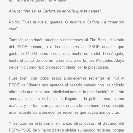
tú. Pero a ti te gusta más Ariatna”.
Ábalos:
“No sé, la Carlota se enrolla que te cagas”
.
Koldo:
“Pues la que tú quieras. O Ariatna y Carlota y a tomar por
culo”
.
También recordarán muchos vinarocenses al Tito Berni, diputado
del PSOE canario, o a los dirigentes del PSOE andaluz que
gastaron 14.000 euros en una sola noche en el club Don Angelo,
hasta el punto de que en la sentencia de la juez Mercedes Alaya
se definió como “afición descontrolada” por la prostitución.
Pues bien, con todos estos antecedentes recientes el PSPV-
PSOE de Vinaròs nos aparece el pasado sábado con un artículo
afirmando que ellos son “abolicionistas de la prostitución”. Así, sin
sonrojarse, como si hubiesen llegado a la política esa misma
mañana y no formaran parte de un partido que tiene en su pasado
más reciente los antecedentes recientes que acabamos de citar.
Y es que, en esta como en tantas otras cosas, el discurso del
PSPV-PSOE de Vinaròs parece olvidar su pasado reciente, porque