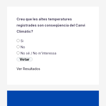
Creu que les altes temperatures
registrades son conseqüencia del Canvi
Climàtic?
Si
No
No sé / No m'ìnteressa
Ver Resultados