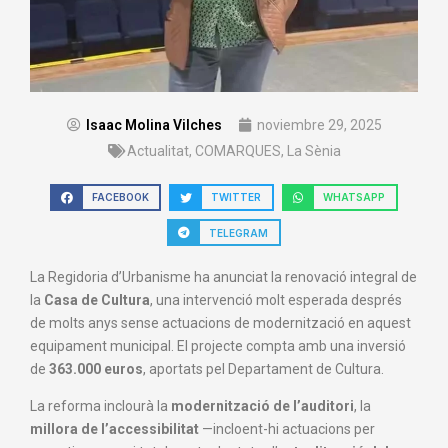
Isaac Molina Vilches
noviembre 29, 2025
Actualitat
,
COMARQUES
,
La Sènia
FACEBOOK
TWITTER
WHATSAPP
TELEGRAM
La Regidoria d’Urbanisme ha anunciat la renovació integral de
la
Casa de Cultura
, una intervenció molt esperada després
de molts anys sense actuacions de modernització en aquest
equipament municipal. El projecte compta amb una inversió
de
363.000 euros
, aportats pel Departament de Cultura.
La reforma inclourà la
modernització de l’auditori
, la
millora de l’accessibilitat
—incloent-hi actuacions per