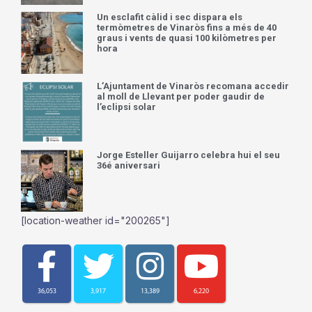
Un esclafit càlid i sec dispara els
termòmetres de Vinaròs fins a més de 40
graus i vents de quasi 100 kilòmetres per
hora
L’Ajuntament de Vinaròs recomana accedir
al moll de Llevant per poder gaudir de
l’eclipsi solar
Jorge Esteller Guijarro celebra hui el seu
36é aniversari
[location-weather id="200265"]
36,053
3,917
13,389
6,220