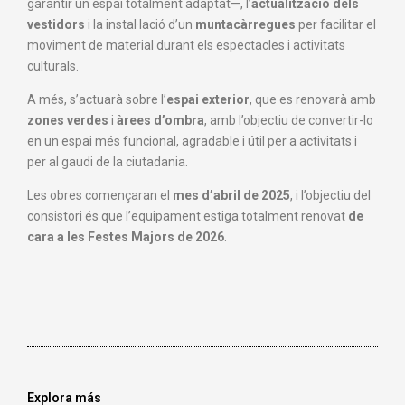
garantir un espai totalment adaptat—, l’
actualització dels
vestidors
i la instal·lació d’un
muntacàrregues
per facilitar el
moviment de material durant els espectacles i activitats
culturals.
A més, s’actuarà sobre l’
espai exterior
, que es renovarà amb
zones verdes
i
àrees d’ombra
, amb l’objectiu de convertir-lo
en un espai més funcional, agradable i útil per a activitats i
per al gaudi de la ciutadania.
Les obres començaran el
mes d’abril de 2025
, i l’objectiu del
consistori és que l’equipament estiga totalment renovat
de
cara a les Festes Majors de 2026
.
Explora más