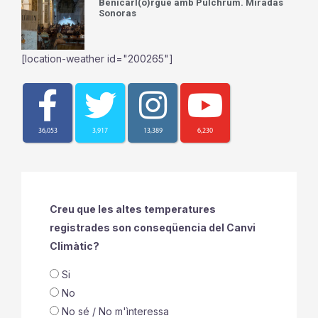
Benicarl(ó)rgue amb Pulchrum. Miradas
Sonoras
[location-weather id="200265"]
36,053
3,917
13,389
6,230
Creu que les altes temperatures
registrades son conseqüencia del Canvi
Climàtic?
Si
No
No sé / No m'ìnteressa