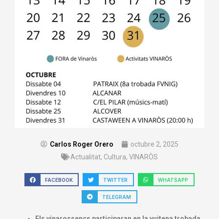
Carlos Roger Orero
octubre 2, 2025
Actualitat
,
Cultura
,
VINARÒS
FACEBOOK
TWITTER
WHATSAPP
TELEGRAM
Els vinarossencs participaran en la vuitena trobada