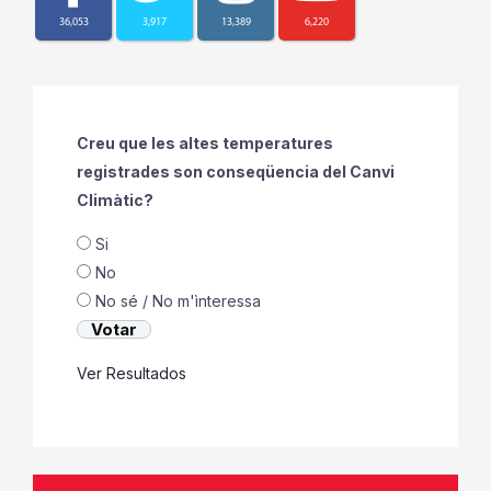
36,053
3,917
13,389
6,220
Creu que les altes temperatures
registrades son conseqüencia del Canvi
Climàtic?
Si
No
No sé / No m'ìnteressa
Ver Resultados