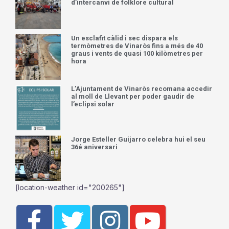
d’intercanvi de folklore cultural
Un esclafit càlid i sec dispara els
termòmetres de Vinaròs fins a més de 40
graus i vents de quasi 100 kilòmetres per
hora
L’Ajuntament de Vinaròs recomana accedir
al moll de Llevant per poder gaudir de
l’eclipsi solar
Jorge Esteller Guijarro celebra hui el seu
36é aniversari
[location-weather id="200265"]