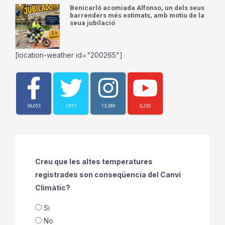
Benicarló acomiada Alfonso, un dels seus
barrenders més estimats, amb motiu de la
seua jubilació
[location-weather id="200265"]
36,053
3,917
13,389
6,230
Creu que les altes temperatures
registrades son conseqüencia del Canvi
Climàtic?
Si
No