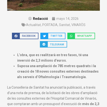
Redacció
mayo 14, 2026
Actualitat
,
PORTADA
,
Sanitat
,
VINARÒS
FACEBOOK
TWITTER
WHATSAPP
TELEGRAM
L’obra, que es realitzarà en tres fases, té una
inversió de 2,3 milions d’euros.
Suposa una ampliació de 785 metres quadrats i la
creació de 18 noves consultes externes destinades
als serveis d’Oftalmologia i Traumatologia.
La Conselleria de Sanitat ha anunciat la publicació, a través
d’una nota de premsa, de la licitació de les obres d’ampliació
de les consultes externes de l’Hospital Comarcal de Vinaròs,
que comptaran amb un pressupost d’execució de
més de 2,3