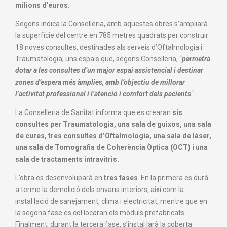
milions d’euros
.
Segons indica la Conselleria, amb aquestes obres s’ampliarà
la superfície del centre en 785 metres quadrats per construir
18 noves consultes, destinades als serveis d’Oftalmologia i
Traumatologia, uns espais que, segons Conselleria, “
permetrà
dotar a les consultes d’un major espai assistencial i destinar
zones d’espera més àmplies, amb l’objectiu de millorar
l’activitat professional i l’atenció i comfort dels pacients
“.
La Conselleria de Sanitat informa que es crearan
sis
consultes per Traumatologia, una sala de guixos, una sala
de cures, tres consultes d’Oftalmologia, una sala de làser,
una sala de Tomografia de Coherència Òptica (OCT) i una
sala de tractaments intravitris.
L’obra es desenvoluparà en
tres fases
. En la primera es durà
a terme la demolició dels envans interiors, així com la
instal·lació de sanejament, clima i electricitat, mentre que en
la segona fase es col·locaran els mòduls prefabricats.
Finalment, durant la tercera fase, s’instal·larà la coberta