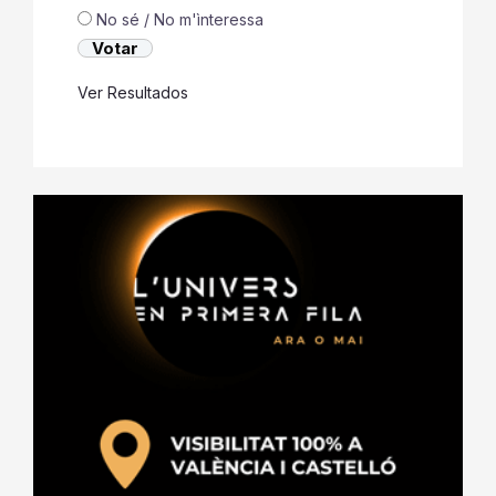
No sé / No m'ìnteressa
Ver Resultados