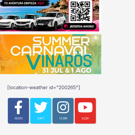
[location-weather id="200265"]
36,053
3,917
13,389
6,220