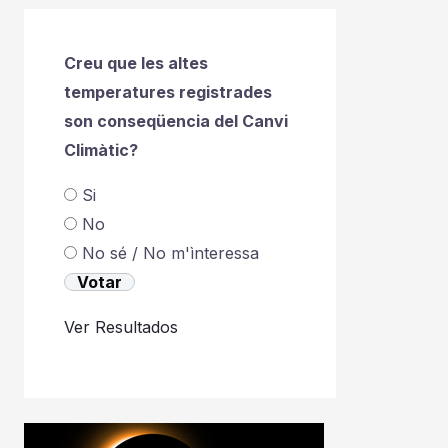
Creu que les altes
temperatures registrades
son conseqüencia del Canvi
Climàtic?
Si
No
No sé / No m'ìnteressa
Ver Resultados