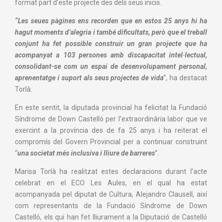
format part d’este projecte des dels seus inicis.
“
Les seues pàgines ens recorden que en estos 25 anys hi ha
hagut moments d’alegria i també dificultats, però que el treball
conjunt ha fet possible construir un gran projecte que ha
acompanyat a 103 persones amb discapacitat intel·lectual,
consolidant-se com un espai de desenvolupament personal,
aprenentatge i suport als seus projectes de vida
”, ha destacat
Torlà.
En este sentit, la diputada provincial ha felicitat la Fundació
Síndrome de Down Castelló per l’extraordinària labor que ve
exercint a la província des de fa 25 anys i ha reiterat el
compromís del Govern Provincial per a continuar construint
“
una societat més inclusiva i lliure de barreres
”.
Marisa Torlà ha realitzat estes declaracions durant l’acte
celebrat en el ECO Les Aules, en el qual ha estat
acompanyada pel diputat de Cultura, Alejandro Clausell, així
com representants de la Fundació Síndrome de Down
Castelló, els qui han fet lliurament a la Diputació de Castelló