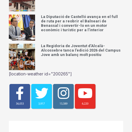
La Diputació de Castelló avança en el full
de ruta per a reobrir el Balneari de
Benassal i convertir-lo en un motor
econòmic i turístic per a l’interior
La Regidoria de Joventut d’Alcalà-
Alcossebre tanca l’edició 2026 del Campus
Jove amb un balanç molt positiu
[location-weather id="200265"]
36,053
3,917
13,389
6,220