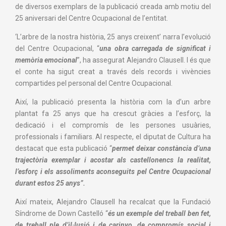
de diversos exemplars de la publicació creada amb motiu del
25 aniversari del Centre Ocupacional de l’entitat.
‘
L’arbre de la nostra història, 25 anys creixent’ narra l’evolució
del Centre Ocupacional, “
una obra carregada de significat i
memòria emocional
”, ha assegurat Alejandro Clausell. I és que
el conte ha sigut creat a través dels records i vivències
compartides pel personal del Centre Ocupacional.
Així, la publicació presenta la història com la d’un arbre
plantat fa 25 anys que ha crescut gràcies a l’esforç, la
dedicació i el compromís de les persones usuàries,
professionals i familiars. Al respecte, el diputat de Cultura ha
destacat que esta publicació “
permet deixar constància d’una
trajectòria exemplar i acostar als castellonencs la realitat,
l’esforç i els assoliments aconseguits pel Centre Ocupacional
durant estos 25 anys”.
Així mateix, Alejandro Clausell ha recalcat que la Fundació
Síndrome de Down Castelló “
és un exemple del treball ben fet,
de treball ple d’il·lusió i de carinyo, de compromís social i