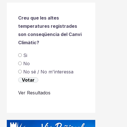
Creu que les altes
temperatures registrades
son conseqüencia del Canvi
Climàtic?
Si
No
No sé / No m'ìnteressa
Ver Resultados