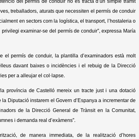
tenció del permís de conduir no es tracta d’un simple tràmit
oves, treballadors, aturats que necessiten el permís de conduir
ialment en sectors com la logística, el transport, l’hostaleria o
n privilegi examinar-se del permís de conduir”, expressa María
re el permís de conduir, la plantilla d’examinadors està molt
lleus davant baixes o incidències i el rebuig de la Direcció
es per a alleujar el col·lapse.
“la província de Castelló mereix un tracte just i una dotació
e la Diputació instarem el Govern d’Espanya a incrementar de
inadors de la Direcció General de Trànsit en la Comunitat,
alumnes i demanda real d’exàmens”.
rització, de manera immediata, de la realització d’hores