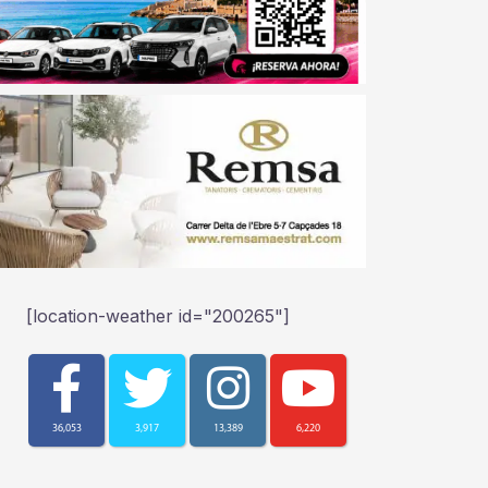
[location-weather id="200265"]
36,053
3,917
13,389
6,220