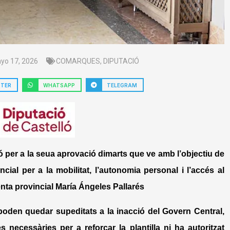
yo 17, 2026
COMARQUES
,
DIPUTACIÓ
TTER
WHATSAPP
TELEGRAM
 per a la seua aprovació dimarts que ve amb l’objectiu de
cial per a la mobilitat, l’autonomia personal i l’accés al
enta provincial María Ángeles Pallarés
 poden quedar supeditats a la inacció del Govern Central,
necessàries per a reforçar la plantilla ni ha autoritzat