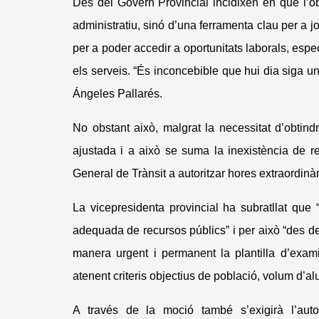
Des del Govern Provincial incidixen en què l’ob
administratiu, sinó d’una ferramenta clau per a j
per a poder accedir a oportunitats laborals, espec
els serveis. “És inconcebible que hui dia siga u
Ángeles Pallarés.
No obstant això, malgrat la necessitat d’obtind
ajustada i a això se suma la inexistència de re
General de Trànsit a autoritzar hores extraordinàri
La vicepresidenta provincial ha subratllat que 
adequada de recursos públics” i per això “des d
manera urgent i permanent la plantilla d’exam
atenent criteris objectius de població, volum d’
A través de la moció també s’exigirà l’auto