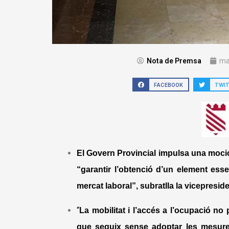
Nota de Premsa
ma
FACEBOOK
TWI
El Govern Provincial impulsa una moció
“garantir l’obtenció d’un element essen
mercat laboral”, subratlla la vicepresid
“
La mobilitat i l’accés a l’ocupació no
que seguix sense adoptar les mesures 