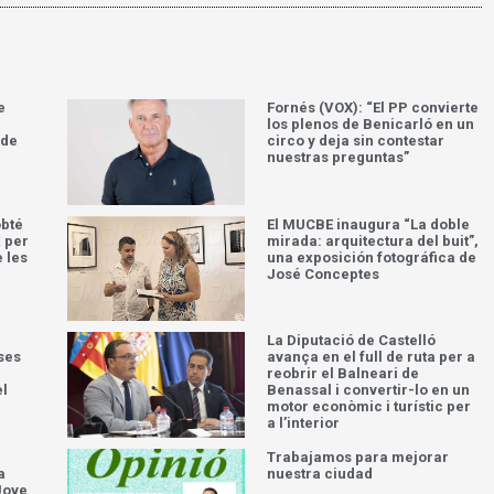
e
Fornés (VOX): “El PP convierte
los plenos de Benicarló en un
 de
circo y deja sin contestar
nuestras preguntas”
obté
El MUCBE inaugura “La doble
 per
mirada: arquitectura del buit”,
e les
una exposición fotográfica de
José Conceptes
La Diputació de Castelló
ses
avança en el full de ruta per a
reobrir el Balneari de
el
Benassal i convertir-lo en un
motor econòmic i turístic per
a l’interior
Trabajamos para mejorar
a
nuestra ciudad
Jove