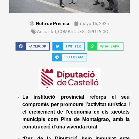
Nota de Premsa
mayo 16, 2026
Actualitat
,
COMARQUES
,
DIPUTACIÓ
FACEBOOK
TWITTER
WHATSAPP
TELEGRAM
La institució provincial reforça el seu
compromís per promoure l’activitat turística i
el creixement de l’economia en els xicotets
municipis com Pina de Montalgrao, amb la
construcció d’una vivenda rural
Des de la Diputació hem impulsat este
“