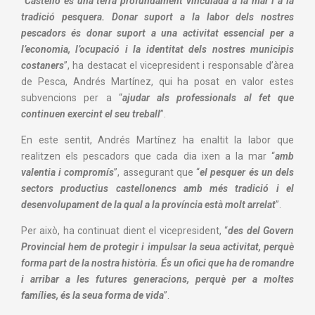
“
Castelló és una terra profundament vinculada a la mar i a la
tradició pesquera. Donar suport a la labor dels nostres
pescadors és donar suport a una activitat essencial per a
l’economia, l’ocupació i la identitat dels nostres municipis
costaners
”, ha destacat el vicepresident i responsable d’àrea
de Pesca, Andrés Martínez, qui ha posat en valor estes
subvencions per a “
ajudar als professionals al fet que
continuen exercint el seu treball
”.
En este sentit, Andrés Martínez ha enaltit la labor que
realitzen els pescadors que cada dia ixen a la mar “
amb
valentia i compromís
”, assegurant que “
el pesquer és un dels
sectors productius castellonencs amb més tradició i el
desenvolupament de la qual a la província està molt arrelat
”.
Per això, ha continuat dient el vicepresident, “
des del Govern
Provincial hem de protegir i impulsar la seua activitat, perquè
forma part de la nostra història. És un ofici que ha de romandre
i arribar a les futures generacions, perquè per a moltes
famílies, és la seua forma de vida
”.