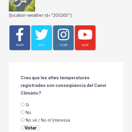
[location-weather id="200265"]
36,053
3,917
13,389
6,220
Creu que les altes temperatures
registrades son conseqüencia del Canvi
Climàtic?
Si
No
No sé / No m'ìnteressa