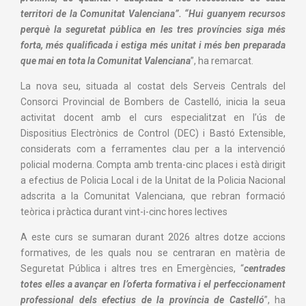
territori de la Comunitat Valenciana”. “Hui guanyem recursos
perquè la seguretat pública en les tres províncies siga més
forta, més qualificada i estiga més unitat i més ben preparada
que mai en tota la Comunitat Valenciana
”, ha remarcat.
La nova seu, situada al costat dels Serveis Centrals del
Consorci Provincial de Bombers de Castelló, inicia la seua
activitat docent amb el curs especialitzat en l’ús de
Dispositius Electrònics de Control (DEC) i Bastó Extensible,
considerats com a ferramentes clau per a la intervenció
policial moderna. Compta amb trenta-cinc places i està dirigit
a efectius de Policia Local i de la Unitat de la Policia Nacional
adscrita a la Comunitat Valenciana, que rebran formació
teòrica i pràctica durant vint-i-cinc hores lectives
A este curs se sumaran durant 2026 altres dotze accions
formatives, de les quals nou se centraran en matèria de
Seguretat Pública i altres tres en Emergències, “
centrades
totes elles a avançar en l’oferta formativa i el perfeccionament
professional dels efectius de la província de Castelló
”, ha