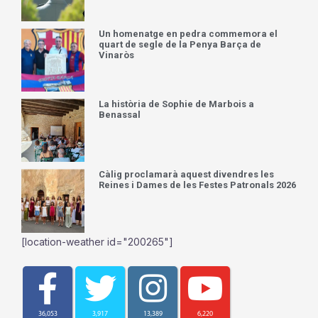
Un homenatge en pedra commemora el
quart de segle de la Penya Barça de
Vinaròs
La història de Sophie de Marbois a
Benassal
Càlig proclamarà aquest divendres les
Reines i Dames de les Festes Patronals 2026
[location-weather id="200265"]
36,053
3,917
13,389
6,220