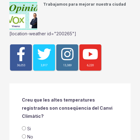
Trabajamos para mejorar nuestra ciudad
[location-weather id="200265"]
36,053
3,917
13,389
6,220
Creu que les altes temperatures
registrades son conseqüencia del Canvi
Climàtic?
Si
No