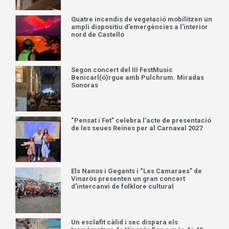
Quatre incendis de vegetació mobilitzen un
ampli dispositiu d’emergències a l’interior
nord de Castelló
Segon concert del III FestMusic
Benicarl(ó)rgue amb Pulchrum. Miradas
Sonoras
“Pensat i Fet” celebra l’acte de presentació
de les seues Reines per al Carnaval 2027
Els Nanos i Gegants i “Les Camaraes” de
Vinaròs presenten un gran concert
d’intercanvi de folklore cultural
Un esclafit càlid i sec dispara els