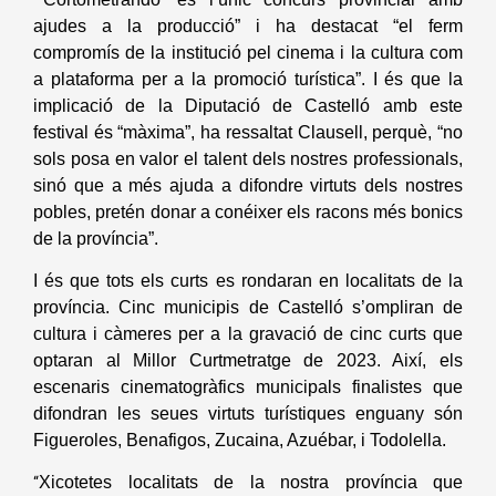
ajudes a la producció” i ha destacat “el ferm
compromís de la institució pel cinema i la cultura com
a plataforma per a la promoció turística”. I és que la
implicació de la Diputació de Castelló amb este
festival és “màxima”, ha ressaltat Clausell, perquè, “no
sols posa en valor el talent dels nostres professionals,
sinó que a més ajuda a difondre virtuts dels nostres
pobles, pretén donar a conéixer els racons més bonics
de la província”.
I és que tots els curts es rondaran en localitats de la
província. Cinc municipis de Castelló s’ompliran de
cultura i càmeres per a la gravació de cinc curts que
optaran al Millor Curtmetratge de 2023. Així, els
escenaris cinematogràfics municipals finalistes que
difondran les seues virtuts turístiques enguany són
Figueroles, Benafigos, Zucaina, Azuébar, i Todolella.
Xicotetes localitats de la nostra província que
“