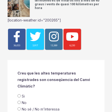
termòmetres de Vinaròs fins a més de 40
graus i vents de quasi 100 kilòmetres per
hora
[location-weather id="200265"]
36,053
3,917
13,389
6,230
Creu que les altes temperatures
registrades son conseqüencia del Canvi
Climàtic?
Si
No
No sé / No m'ìnteressa