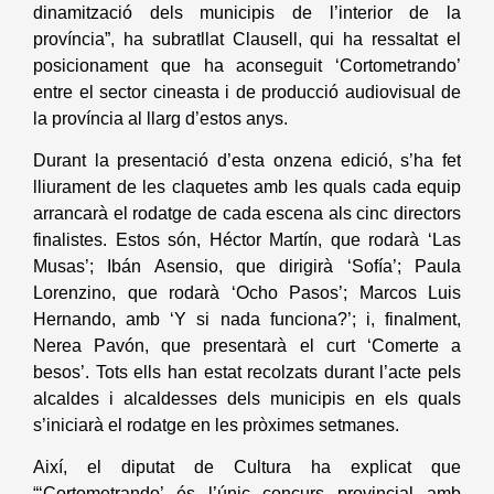
dinamització dels municipis de l’interior de la
província”, ha subratllat Clausell, qui ha ressaltat el
posicionament que ha aconseguit ‘Cortometrando’
entre el sector cineasta i de producció audiovisual de
la província al llarg d’estos anys.
Durant la presentació d’esta onzena edició, s’ha fet
lliurament de les claquetes amb les quals cada equip
arrancarà el rodatge de cada escena als cinc directors
finalistes. Estos són, Héctor Martín, que rodarà ‘Las
Musas’; Ibán Asensio, que dirigirà ‘Sofía’; Paula
Lorenzino, que rodarà ‘Ocho Pasos’; Marcos Luis
Hernando, amb ‘Y si nada funciona?’; i, finalment,
Nerea Pavón, que presentarà el curt ‘Comerte a
besos’. Tots ells han estat recolzats durant l’acte pels
alcaldes i alcaldesses dels municipis en els quals
s’iniciarà el rodatge en les pròximes setmanes.
Així, el diputat de Cultura ha explicat que
“‘Cortometrando’ és l’únic concurs provincial amb