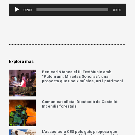
Reproductor
00:00
00:00
de
audio
Explora más
Benicarló tanca el III FestMusic amb
“Pulchrum: Miradas Sonoras”, una
proposta que uneix música, art i patrimoni
Comunicat oficial Diputació de Castelló:
Incendis forestals
L’associació CES pels gats proposa que