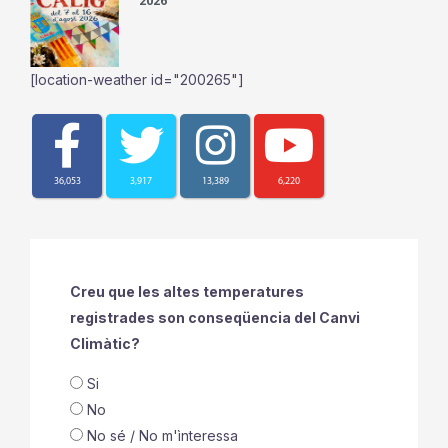
2026
[location-weather id="200265"]
36,053
3,917
13,389
6,220
Creu que les altes temperatures
registrades son conseqüencia del Canvi
Climàtic?
Si
No
No sé / No m'ìnteressa