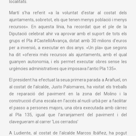
localitats.
Martí s’ha referit «a la voluntat d’estar al costat dels
ajuntaments, sobretot, els que tenen menys població i menys
recursos». En aquesta línia, ha recordat que el ple de la
Diputació celebrat ahir va aprovar amb el suport de tots els
grups el Pla
#CastellóAvança
, dotat amb 30 milions d’euros
per a inversió, a executar en dos anys. «Un pla» que segons
ha dit «ofereix més recursos als ajuntaments, amb el qual
guanyen autonomia, i els permet executar obres sense les
urgències administratives que imposava l’antic Pla 135».
El president ha efectuat la seua primera parada a Arañuel, on
al costat de l’alcalde, Justo Palomares, ha visitat els treballs
de reparació del paviment en la zona del Molino i la
construcció d’una escala en l’accés al nucli urbà per a facilitar
el passo a persones majors, una obra executada amb càrrec
al Pla 135, igual que l’arranjament del paviment i del
clavegueram al carrer ‘Los cerrados’
A Ludiente, al costat de l’alcalde Marcos Ibáñez, ha pogut