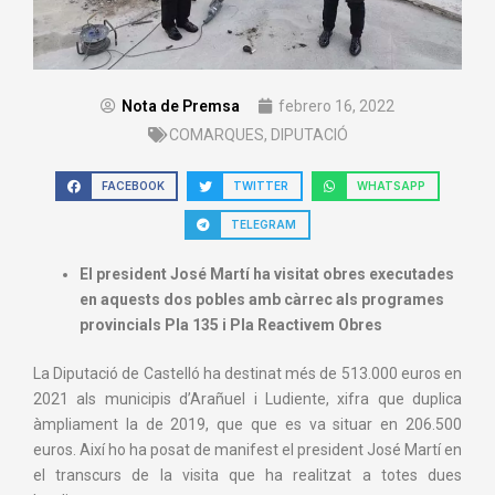
Nota de Premsa
febrero 16, 2022
COMARQUES
,
DIPUTACIÓ
FACEBOOK
TWITTER
WHATSAPP
TELEGRAM
El president José Martí ha visitat obres executades
en aquests dos pobles amb càrrec als programes
provincials Pla 135 i Pla Reactivem Obres
La Diputació de Castelló ha destinat més de 513.000 euros en
2021 als municipis d’Arañuel i Ludiente, xifra que duplica
àmpliament la de 2019, que que es va situar en 206.500
euros. Així ho ha posat de manifest el president José Martí en
el transcurs de la visita que ha realitzat a totes dues