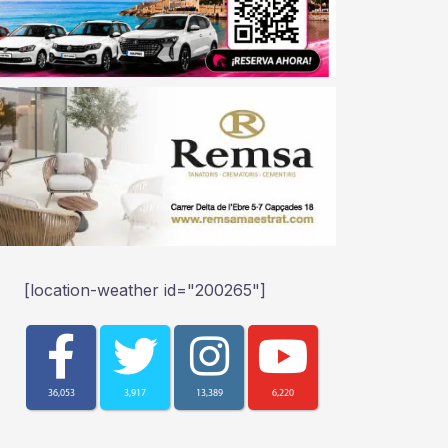
[location-weather id="200265"]
36,053
3,917
13,389
6,220