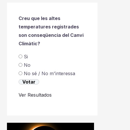
Creu que les altes
temperatures registrades
son conseqüencia del Canvi
Climàtic?
Si
No
No sé / No m'ìnteressa
Ver Resultados