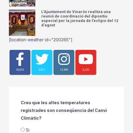
L’Ajuntament de Vinaròs realitza una
reunió de coordinació del dipositiu
especial per la jornada de l’eclipsi del 12
d’agost
[location-weather id="200265"]
36,053
3,917
13,389
6,220
Creu que les altes temperatures
registrades son conseqüencia del Canvi
Climàtic?
Si