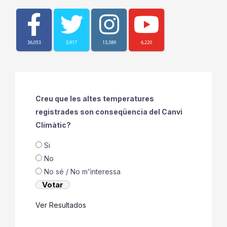
36,053
3,917
13,389
6,220
Creu que les altes temperatures
registrades son conseqüencia del Canvi
Climàtic?
Si
No
No sé / No m'ìnteressa
Ver Resultados