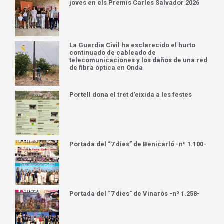
La Guardia Civil ha esclarecido el hurto
continuado de cableado de
telecomunicaciones y los daños de una red
de fibra óptica en Onda
Portell dona el tret d’eixida a les festes
Portada del “7 dies” de Benicarló -nº 1.100-
Portada del “7 dies” de Vinaròs -nº 1.258-
L’Ajuntament de Vinaròs realitza una
reunió de coordinació del dipositiu
especial per la jornada de l’eclipsi del 12