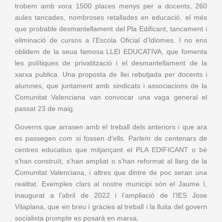
trobem amb vora 1500 places menys per a docents, 260
aules tancades, nombroses retallades en educació, el més
que probable desmantellament del Pla Edificant, tancament i
eliminació de cursos a l’Escola Oficial d’Idiomes. I no ens
oblidem de la seua famosa LLEI EDUCATIVA, que fomenta
les polítiques de privatització i el desmantellament de la
xarxa publica. Una proposta de llei rebutjada per docents i
alumnes, que juntament amb sindicats i associacions de la
Comunitat Valenciana van convocar una vaga general el
passat 23 de maig.
Governs que arrasen amb el treball dels anteriors i que ara
es passegen com si fossen d’ells. Parlem de centenars de
centres educatius que mitjançant el PLA EDIFICANT o bé
s’han construït, s’han ampliat o s’han reformat al llarg de la
Comunitat Valenciana, i altres que dintre de poc seran una
realitat. Exemples clars al nostre municipi són el Jaume I,
inaugurat a l’abril de 2022 i l’ampliació de l’IES Jose
Vilaplana, que en breu i gràcies al treball i la lluita del govern
socialista prompte es posarà en marxa.