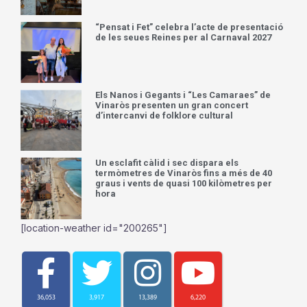
“Pensat i Fet” celebra l’acte de presentació
de les seues Reines per al Carnaval 2027
Els Nanos i Gegants i “Les Camaraes” de
Vinaròs presenten un gran concert
d’intercanvi de folklore cultural
Un esclafit càlid i sec dispara els
termòmetres de Vinaròs fins a més de 40
graus i vents de quasi 100 kilòmetres per
hora
[location-weather id="200265"]
36,053
3,917
13,389
6,220