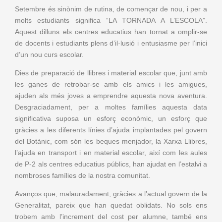
Setembre és sinònim de rutina, de començar de nou, i per a
molts estudiants significa “LA TORNADA A L’ESCOLA”.
Aquest dilluns els centres educatius han tornat a omplir-se
de docents i estudiants plens d’il·lusió i entusiasme per l’inici
d’un nou curs escolar.
Dies de preparació de llibres i material escolar que, junt amb
les ganes de retrobar-se amb els amics i les amigues,
ajuden als més joves a emprendre aquesta nova aventura.
Desgraciadament, per a moltes famílies aquesta data
significativa suposa un esforç econòmic, un esforç que
gràcies a les diferents línies d’ajuda implantades pel govern
del Botànic, com són les beques menjador, la Xarxa Llibres,
l’ajuda en transport i en material escolar, així com les aules
de P-2 als centres educatius públics, han ajudat en l’estalvi a
nombroses famílies de la nostra comunitat.
Avanços que, malauradament, gràcies a l’actual govern de la
Generalitat, pareix que han quedat oblidats. No sols ens
trobem amb l’increment del cost per alumne, també ens