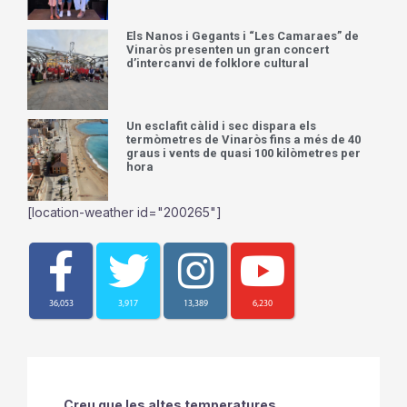
Els Nanos i Gegants i “Les Camaraes” de
Vinaròs presenten un gran concert
d’intercanvi de folklore cultural
Un esclafit càlid i sec dispara els
termòmetres de Vinaròs fins a més de 40
graus i vents de quasi 100 kilòmetres per
hora
[location-weather id="200265"]
36,053
3,917
13,389
6,230
Creu que les altes temperatures