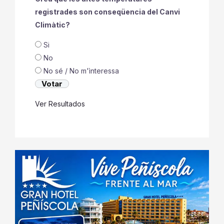
registrades son conseqüencia del Canvi
Climàtic?
Si
No
No sé / No m'ìnteressa
Ver Resultados