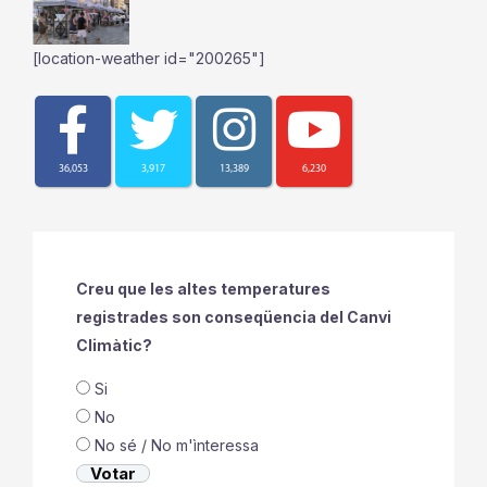
[location-weather id="200265"]
36,053
3,917
13,389
6,230
Creu que les altes temperatures
registrades son conseqüencia del Canvi
Climàtic?
Si
No
No sé / No m'ìnteressa