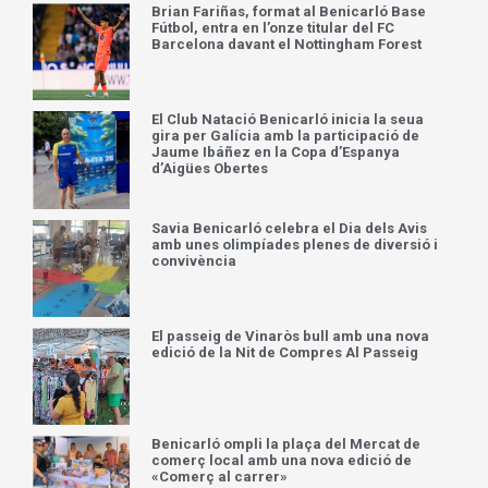
Brian Fariñas, format al Benicarló Base
Fútbol, entra en l’onze titular del FC
Barcelona davant el Nottingham Forest
El Club Natació Benicarló inicia la seua
gira per Galícia amb la participació de
Jaume Ibáñez en la Copa d’Espanya
d’Aigües Obertes
Savia Benicarló celebra el Dia dels Avis
amb unes olimpíades plenes de diversió i
convivència
El passeig de Vinaròs bull amb una nova
edició de la Nit de Compres Al Passeig
Benicarló ompli la plaça del Mercat de
comerç local amb una nova edició de
«Comerç al carrer»