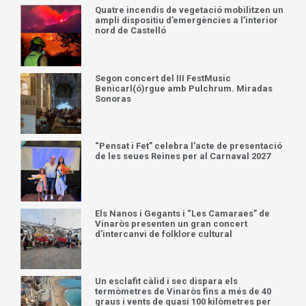
Quatre incendis de vegetació mobilitzen un
ampli dispositiu d’emergències a l’interior
nord de Castelló
Segon concert del III FestMusic
Benicarl(ó)rgue amb Pulchrum. Miradas
Sonoras
“Pensat i Fet” celebra l’acte de presentació
de les seues Reines per al Carnaval 2027
Els Nanos i Gegants i “Les Camaraes” de
Vinaròs presenten un gran concert
d’intercanvi de folklore cultural
Un esclafit càlid i sec dispara els
termòmetres de Vinaròs fins a més de 40
graus i vents de quasi 100 kilòmetres per