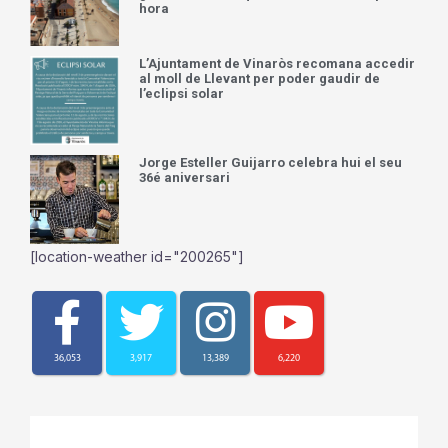
hora
L’Ajuntament de Vinaròs recomana accedir
al moll de Llevant per poder gaudir de
l’eclipsi solar
Jorge Esteller Guijarro celebra hui el seu
36é aniversari
[location-weather id="200265"]
36,053
3,917
13,389
6,220