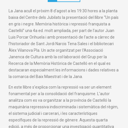
La Jana acull el pròxim 8 d’agost a les 19:30 hores a la planta
baixa del Centre dels Jubilats la presentació del llibre “Un país
en gris i negre. Memòria històrica i repressió franquista a
Castelló” una 4a ed. molt ampliada, per part de l’autor Juan
Luis Porcar Orihuela i amb presentació de l’acte a càrrec de
l’historiador de Sant Jordi Narcis Tena Sales i el bibliotecari
Àlex Vilanova Pla. Un acte organitzat per l’Associació
Janenca de Cultura amb la col·laboració del Grup per la
Recerca de la Memòria Històrica de Castelló en el qual es
destacaran especialment les informacions i dades relatives a
la comarca del Baix Maestrat i de la Jana.
En este llibre s’explica com la repressió va ser un element
fonamental per a la consolidació del franquisme. L’autor
analitza com es va organitzar a la província de Castelló la
maquinària repressiva indiscriminada i sistemàtica del règim,
el sistema judicial i carcerari, i les característiques
específiques de la repressió de gènere. Aquesta quarta
edició, a més de proporcionar una investigació quantitativa