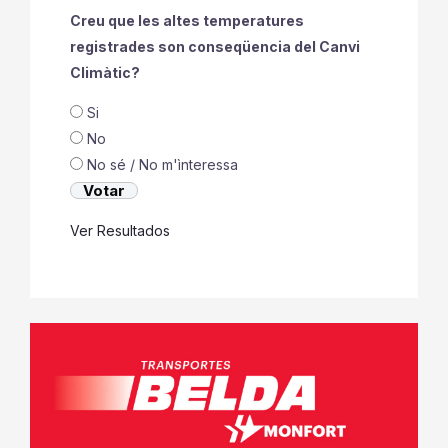
Creu que les altes temperatures
registrades son conseqüencia del Canvi
Climàtic?
Si
No
No sé / No m'ìnteressa
Ver Resultados