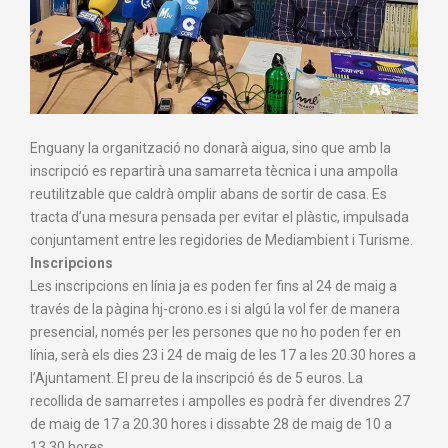
Enguany la organització no donarà aigua, sino que amb la
inscripció es repartirà una samarreta tècnica i una ampolla
reutilitzable que caldrà omplir abans de sortir de casa. Es
tracta d’una mesura pensada per evitar el plàstic, impulsada
conjuntament entre les regidories de Mediambient i Turisme.
Inscripcions
Les inscripcions en línia ja es poden fer fins al 24 de maig a
través de la pàgina hj-crono.es i si algú la vol fer de manera
presencial, només per les persones que no ho poden fer en
línia, serà els dies 23 i 24 de maig de les 17 a les 20.30 hores a
l’Ajuntament. El preu de la inscripció és de 5 euros. La
recollida de samarretes i ampolles es podrà fer divendres 27
de maig de 17 a 20.30 hores i dissabte 28 de maig de 10 a
13.30 hores.