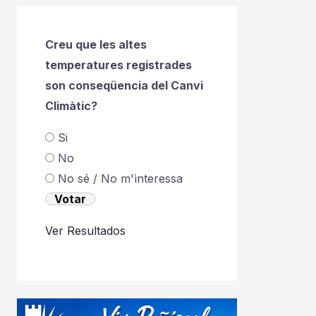
Creu que les altes
temperatures registrades
son conseqüencia del Canvi
Climàtic?
Si
No
No sé / No m'ìnteressa
Ver Resultados