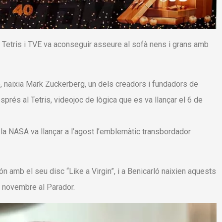
joc Tetris i TVE va aconseguir asseure al sofà nens i grans amb
, naixia Mark Zuckerberg, un dels creadors i fundadors de
prés al Tetris, videojoc de lògica que es va llançar el 6 de
la NASA va llançar a l’agost l’emblemàtic transbordador
 amb el seu disc “Like a Virgin”, i a Benicarló naixien aquests
 novembre al Parador.