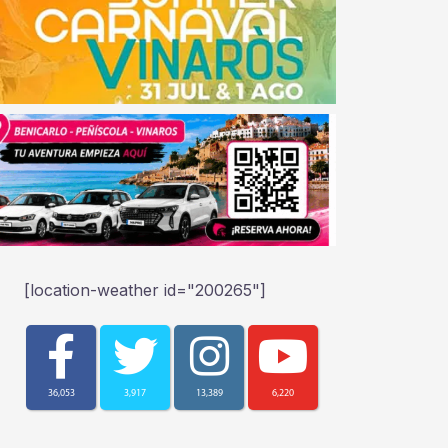
[location-weather id="200265"]
36,053
3,917
13,389
6,220