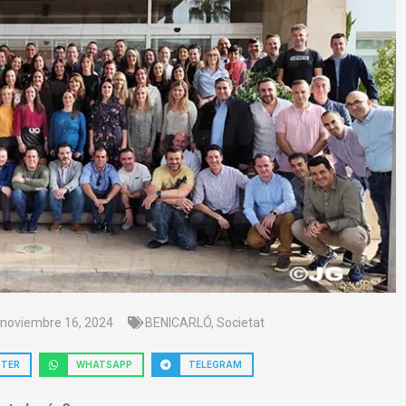
noviembre 16, 2024
BENICARLÓ
,
Societat
TTER
WHATSAPP
TELEGRAM