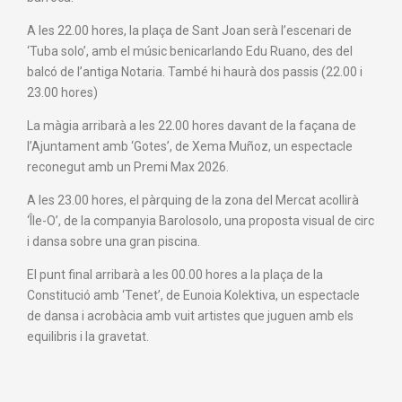
A les 22.00 hores, la plaça de Sant Joan serà l’escenari de
‘Tuba solo’, amb el músic benicarlando Edu Ruano, des del
balcó de l’antiga Notaria. També hi haurà dos passis (22.00 i
23.00 hores)
La màgia arribarà a les 22.00 hores davant de la façana de
l’Ajuntament amb ‘Gotes’, de Xema Muñoz, un espectacle
reconegut amb un Premi Max 2026.
A les 23.00 hores, el pàrquing de la zona del Mercat acollirà
‘Île-O’, de la companyia Barolosolo, una proposta visual de circ
i dansa sobre una gran piscina.
El punt final arribarà a les 00.00 hores a la plaça de la
Constitució amb ‘Tenet’, de Eunoia Kolektiva, un espectacle
de dansa i acrobàcia amb vuit artistes que juguen amb els
equilibris i la gravetat.