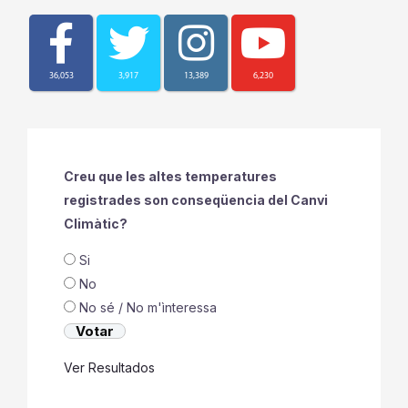
36,053
3,917
13,389
6,230
Creu que les altes temperatures
registrades son conseqüencia del Canvi
Climàtic?
Si
No
No sé / No m'ìnteressa
Ver Resultados