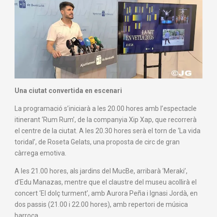
Una ciutat convertida en escenari
La programació s’iniciarà a les 20.00 hores amb l’espectacle
itinerant ‘Rum Rum’, de la companyia Xip Xap, que recorrerà
el centre de la ciutat. A les 20.30 hores serà el torn de ‘La vida
toridal’, de Roseta Gelats, una proposta de circ de gran
càrrega emotiva.
A les 21.00 hores, als jardins del MucBe, arribarà ‘Meraki’,
d’Edu Manazas, mentre que el claustre del museu acollirà el
concert ‘El dolç turment’, amb Aurora Peña i Ignasi Jordà, en
dos passis (21.00 i 22.00 hores), amb repertori de música
barroca.