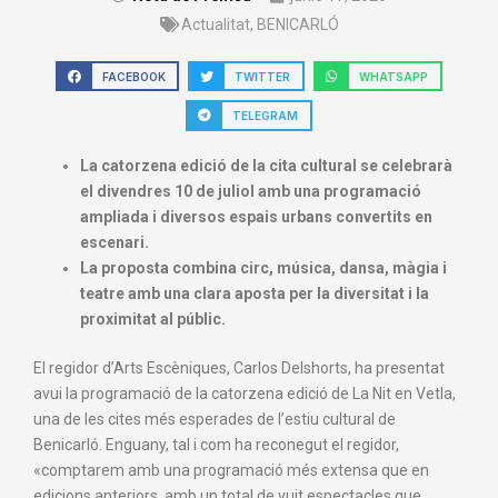
Actualitat
,
BENICARLÓ
FACEBOOK
TWITTER
WHATSAPP
TELEGRAM
La catorzena edició de la cita cultural se celebrarà
el divendres 10 de juliol amb una programació
ampliada i diversos espais urbans convertits en
escenari.
La proposta combina circ, música, dansa, màgia i
teatre amb una clara aposta per la diversitat i la
proximitat al públic.
El regidor d’Arts Escèniques, Carlos Delshorts, ha presentat
avui la programació de la catorzena edició de La Nit en Vetla,
una de les cites més esperades de l’estiu cultural de
Benicarló. Enguany, tal i com ha reconegut el regidor,
«comptarem amb una programació més extensa que en
edicions anteriors, amb un total de vuit espectacles que