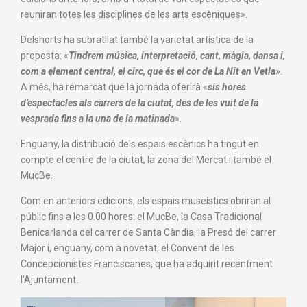
reuniran totes les disciplines de les arts escèniques».
Delshorts ha subratllat també la varietat artística de la
proposta: «
Tindrem música, interpretació, cant, màgia, dansa i,
com a element central, el circ, que és el cor de La Nit en Vetla
».
A més, ha remarcat que la jornada oferirà «
sis hores
d’espectacles als carrers de la ciutat, des de les vuit de la
vesprada fins a la una de la matinada
».
Enguany, la distribució dels espais escènics ha tingut en
compte el centre de la ciutat, la zona del Mercat i també el
MucBe.
Com en anteriors edicions, els espais museístics obriran al
públic fins a les 0.00 hores: el MucBe, la Casa Tradicional
Benicarlanda del carrer de Santa Càndia, la Presó del carrer
Major i, enguany, com a novetat, el Convent de les
Concepcionistes Franciscanes, que ha adquirit recentment
l’Ajuntament.