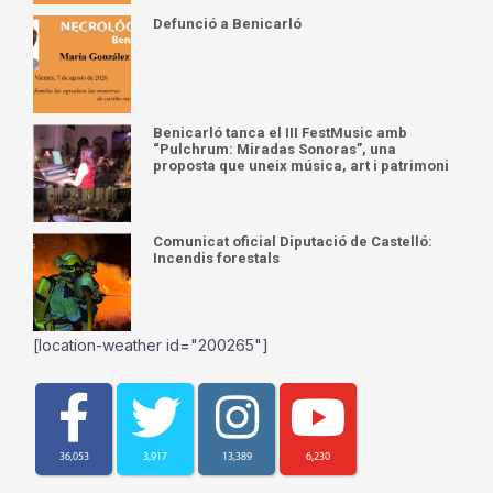
Defunció a Benicarló
Benicarló tanca el III FestMusic amb
“Pulchrum: Miradas Sonoras”, una
proposta que uneix música, art i patrimoni
Comunicat oficial Diputació de Castelló:
Incendis forestals
[location-weather id="200265"]
36,053
3,917
13,389
6,230