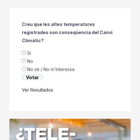
Creu que les altes temperatures
registrades son conseqüencia del Canvi
Climàtic?
Si
No
No sé / No m'ìnteressa
Ver Resultados