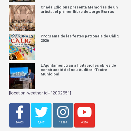
Onada Edicions presenta Memorias de un
artista, el primer llibre de Jorge Borrás
Programa de les festes patronals de Càlig
2026
L’Ajuntament trau a licitació les obres de
construcció del nou Auditori-Teatre
Municipal
[location-weather id="200265"]
36,053
3,917
13,389
6,220