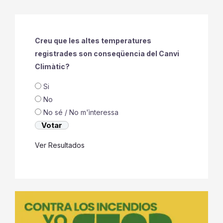
Creu que les altes temperatures
registrades son conseqüencia del Canvi
Climàtic?
Si
No
No sé / No m'ìnteressa
Ver Resultados