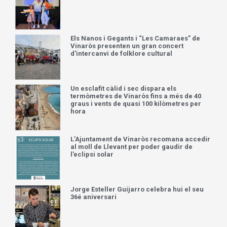
Els Nanos i Gegants i “Les Camaraes” de
Vinaròs presenten un gran concert
d’intercanvi de folklore cultural
Un esclafit càlid i sec dispara els
termòmetres de Vinaròs fins a més de 40
graus i vents de quasi 100 kilòmetres per
hora
L’Ajuntament de Vinaròs recomana accedir
al moll de Llevant per poder gaudir de
l’eclipsi solar
Jorge Esteller Guijarro celebra hui el seu
36é aniversari